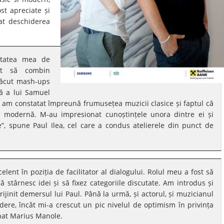
st apreciate și
tat deschiderea
litatea mea de
at să combin
 făcut mash-ups
ă a lui Samuel
o, am constatat împreună frumusețea muzicii clasice și faptul că
a modernă. M-au impresionat cunoștințele unora dintre ei și
, spune Paul Ilea, cel care a condus atelierele din punct de
lent în poziția de facilitator al dialogului. Rolul meu a fost să
ă stârnesc idei și să fixez categoriile discutate. Am introdus și
ijinit demersul lui Paul. Până la urmă, și actorul, și muzicianul
ere, încât mi-a crescut un pic nivelul de optimism în privința
onat Marius Manole.