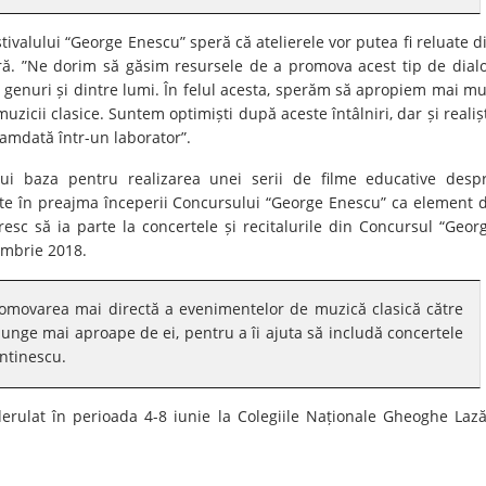
tivalului “George Enescu” speră că atelierele vor putea fi reluate d
ară. ”Ne dorim să găsim resursele de a promova acest tip de dial
e genuri și dintre lumi. În felul acesta, sperăm să apropiem mai mu
uzicii clasice. Suntem optimiști după aceste întâlniri, dar și realișt
camdată într-un laborator”.
itui baza pentru realizarea unei serii de filme educative desp
sate în preajma începerii Concursului “George Enescu” ca element 
esc să ia parte la concertele și recitalurile din Concursul “Geor
embrie 2018.
promovarea mai directă a evenimentelor de muzică clasică către
junge mai aproape de ei, pentru a îi ajuta să includă concertele
antinescu.
erulat în perioada 4-8 iunie la Colegiile Naționale Gheoghe Lază