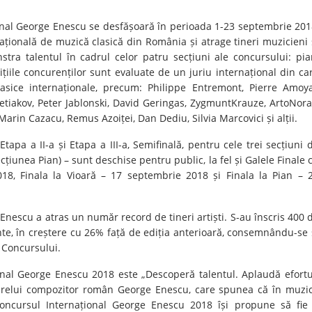
ional George Enescu se desfășoară în perioada 1-23 septembrie 201
ațională de muzică clasică din România și atrage tineri muzicieni 
tra talentul în cadrul celor patru secțiuni ale concursului: pia
zițiile concurenților sunt evaluate de un juriu internațional din ca
lasice internaționale, precum: Philippe Entremont, Pierre Amoya
etiakov, Peter Jablonski, David Geringas, ZygmuntKrauze, ArtoNora
in Cazacu, Remus Azoiței, Dan Dediu, Silvia Marcovici și alții.
apa a II-a și Etapa a III-a, Semifinală, pentru cele trei secțiuni 
cțiunea Pian) – sunt deschise pentru public, la fel și Galele Finale 
018, Finala la Vioară – 17 septembrie 2018 și Finala la Pian – 
Enescu a atras un număr record de tineri artiști. S-au înscris 400 
ente, în creștere cu 26% față de ediția anterioară, consemnându-se 
 Concursului.
onal George Enescu 2018 este „Descoperă talentul. Aplaudă efortu
marelui compozitor român George Enescu, care spunea că în muzi
ncursul Internațional George Enescu 2018 își propune să fie