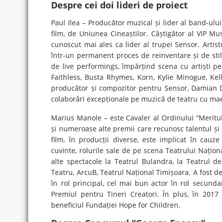
Despre cei doi lideri de proiect
Paul Ilea – Producător muzical și lider al band-u
film, de Uniunea Cineaștilor. Câștigător al VIP M
cunoscut mai ales ca lider al trupei Sensor. Artist
într-un permanent proces de reinventare și de stili
de live performings, împărțind scena cu artiști pe
Faithless, Busta Rhymes, Korn, Kylie Minogue, Kel
producător și compozitor pentru Sensor, Damian Dr
colaborări excepționale pe muzică de teatru cu ma
Marius Manole – este Cavaler al Ordinului “Meritul 
și numeroase alte premii care recunosc talentul și 
film, în producții diverse, este implicat în cauz
cuvinte, rolurile sale de pe scena Teatrului Naționa
alte spectacole la Teatrul Bulandra, la Teatrul 
Teatru, ArcuB, Teatrul Național Timișoara. A fost d
în rol principal, cel mai bun actor în rol secunda
Premiul pentru Tineri Creatori. În plus, în 2017
beneficiul Fundației Hope for Children.