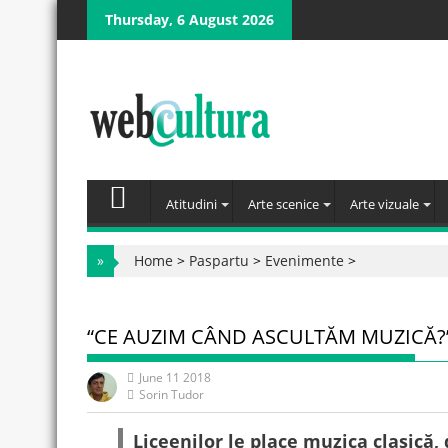
Skip
Thursday, 6 August 2026
to
content
Atitudini
Arte scenice
Arte vizuale
»
Home
>
Paspartu
>
Evenimente
>
“CE AUZIM CÂND ASCULTĂM MUZICĂ?
June 11 2018
Sorin Tudor
Liceenilor le place muzica clasică,