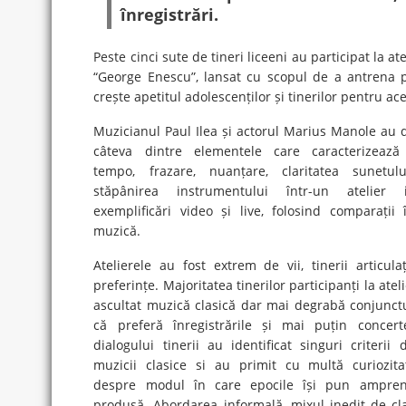
înregistrări.
Peste cinci sute de tineri liceeni au participat la 
“George Enescu”, lansat cu scopul de a antrena pu
crește apetitul adolescenților și tinerilor pentru ac
Muzicianul Paul Ilea și actorul Marius Manole au 
câteva dintre elementele care caracterizează 
tempo, frazare, nuanțare, claritatea sunetul
stăpânirea instrumentului într-un atelier i
exemplificări video și live, folosind comparații 
muzică.
Atelierele au fost extrem de vii, tinerii articulaț
preferințe. Majoritatea tinerilor participanți la ate
ascultat muzică clasică dar mai degrabă conjunctu
că preferă înregistrările și mai puțin concert
dialogului tinerii au identificat singuri criterii
muzicii clasice si au primit cu multă curiozitat
despre modul în care epocile își pun ampre
produsă. Abordarea informală, mixul inedit de cl