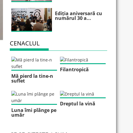
Ediția aniversară cu
numărul 30 a...
CENACLUL
Filantropică
Mă pierd la tine-n
suflet
Dreptul la vină
Luna îmi plânge pe
umăr