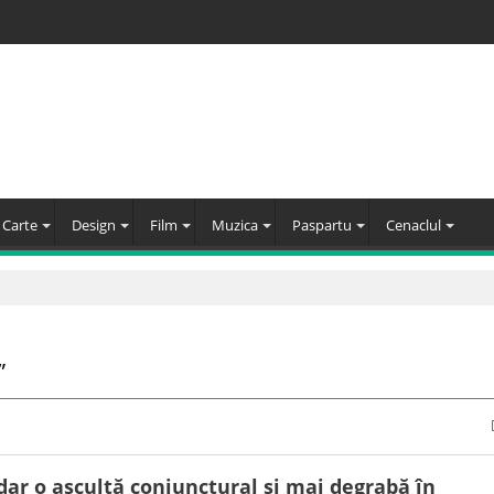
Carte
Design
Film
Muzica
Paspartu
Cenaclul
”
 dar o ascultă conjunctural și mai degrabă în