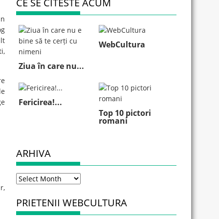
CE SE CITESTE ACUM
in
og
lt
WebCultura
i,
Ziua în care nu...
re
de
Fericirea!...
ge
Top 10 pictori
romani
ARHIVA
Arhiva
r,
PRIETENII WEBCULTURA