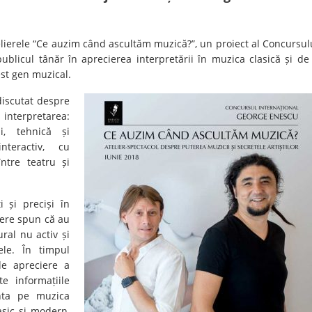
atelierele “Ce auzim când ascultăm muzică?”, un proiect al Concursul
blicul tânăr în aprecierea interpretării în muzica clasică și de
est gen muzical.
discutat despre
interpretarea:
ui, tehnică și
nteractiv, cu
între teatru și
i și preciși în
liere spun că au
ral nu activ și
ele. În timpul
 de apreciere a
e informațiile
nta pe muzica
asic si modern,