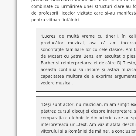
combinate cu urmărirea unei structuri clare au fo
de profesorii liceelor vizitate care și-au manifes
pentru viitoare întâlniri.
“Lucrez de multă vreme cu tinerii, în ca
producător muzical, așa că am încerc
sonoritățile familiare lor cu cele clasice. Am
de Mozart cu Șatra Benz, am ascultat o pies
Barber și reinterpretarea ei de către DJ Tiest
aceasta continuă să inspire și astăzi muzic
capacitatea multora de a exprima argumente”
vedere muzical.
“Deși sunt actor, nu muzician, m-am simțit exce
păstrez cursul discuției despre interpretare, s
comparația cu tehnicile din actorie care au spr
interpretează un…text. Am văzut atâta deschid
viitorului și a României de mâine”, a concluzi