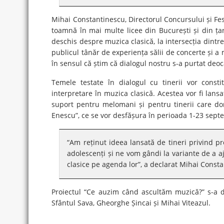
Mihai Constantinescu, Directorul Concursului și Fes
toamnă în mai multe licee din București și din ț
deschis despre muzica clasică, la intersecția dintr
publicul tânăr de experiența sălii de concerte și a m
în sensul că știm că dialogul nostru s-a purtat deo
Temele testate în dialogul cu tinerii vor const
interpretare în muzica clasică. Acestea vor fi lan
suport pentru melomani și pentru tinerii care dor
Enescu”, ce se vor desfășura în perioada 1-23 sept
“Am reținut ideea lansată de tineri privind 
adolescenți și ne vom gândi la variante de a a
clasice pe agenda lor”, a declarat Mihai Const
Proiectul “Ce auzim când ascultăm muzică?” s-a d
Sfântul Sava, Gheorghe Șincai și Mihai Viteazul.