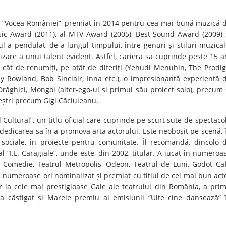
lui “Vocea României”, premiat în 2014 pentru cea mai bună muzică 
usic Award (2011), al MTV Award (2005), Best Sound Award (2009) 
ul a pendulat, de-a lungul timpului, între genuri și stiluri muzical
zare a unui talent evident. Astfel, cariera sa cuprinde peste 15 a
 cât de renumiți, pe atât de diferiți (Yehudi Menuhin, The Prodig
ly Rowland, Bob Sinclair, Inna etc.), o impresionantă experiență 
ăghici, Mongol (alter-ego-ul și primul său proiect solo), precum 
eștri precum Gigi Căciuleanu.
Cultural”, un titlu oficial care cuprinde pe scurt sute de spectaco
dedicarea sa în a promova arta actorului. Este neobosit pe scenă, 
e sociale, în proiecte pentru comunitate. Îl recomandă, dincolo 
l “I.L. Caragiale”, unde este, din 2002, titular. A jucat în numeroa
de Comedie, Teatrul Metropolis, Odeon, Teatrul de Luni, Godot Ca
e numeroase ori nominalizat și premiat cu titlul de cel mai bun act
r la cele mai prestigioase Gale ale teatrului din România, a prim
 a câștigat și Marele premiu al emisiunii “Uite cine dansează” 