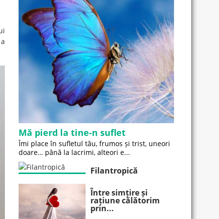
ui
 a
Mă pierd la tine-n suflet
Îmi place în sufletul tău, frumos și trist, uneori
doare… până la lacrimi, alteori e...
Filantropică
Între simțire și
rațiune călătorim
prin...