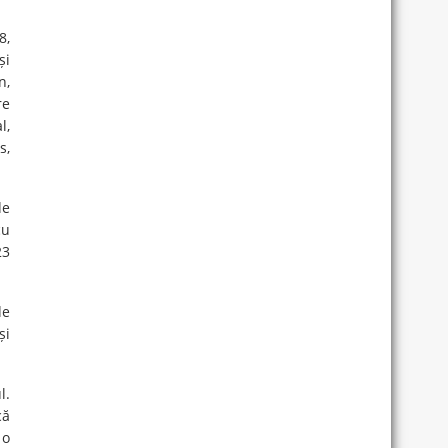
8,
și
n,
re
l,
s,
de
cu
23
de
și
l.
că
 o