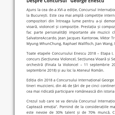
Despre Concursul “George Enescu”
Ajuns la cea de-a XVI-a ediție, Concursul Internaț
la București. Este cea mai amplă competiție intern
compozitori din întreaga lume pentru a-și demons
vioară, violoncel și compoziție. Prestația și compo
fac parte personalități importante ale muzicii c
SalvatoreAccardo, Jean Jacques Kantorow, Viktor Tr
Myung-WhunChung, Raphael Wallfisch, Jian Wang, Mar
Toate etapele Concursului Enescu 2018 – Etapa I, Et
concurs (Secțiunea Violoncel, Secțiunea Vioară și Se
orchestră (Finala la Violoncel – 11 septembrie 2
septembrie 2018) și au loc la Ateneul Român.
Ediția din 2018 a Concursului Internațional George 
tineri muzicieni, din 46 de țări de pe cinci contin
cea mai ridicată participare românească din istoria
Crezul sub care se va derula Concursul Internați
Captează emoția”. Pornind de la considerațiile 
este nevoie de 30% talent și de 70% muncă, Co