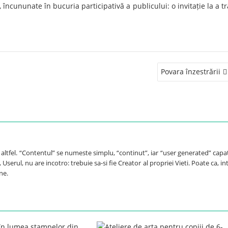
încununate în bucuria participativă a publicului: o invitație la a tr
Povara înzestrării
e altfel. “Contentul” se numeste simplu, “continut”, iar “user generated” capa
Userul, nu are incotro: trebuie sa-si fie Creator al propriei Vieti. Poate ca, int
ne.