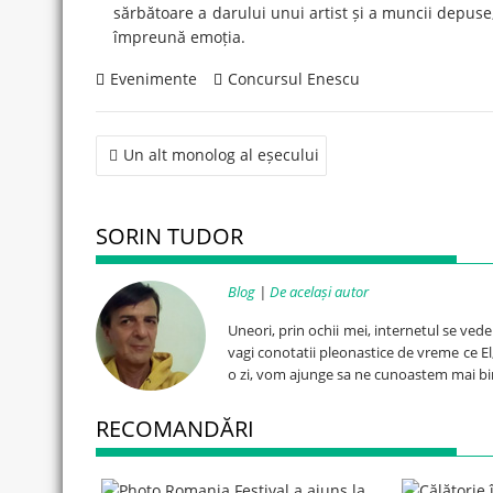
sărbătoare a darului unui artist și a muncii depuse, 
împreună emoția.
Evenimente
Concursul Enescu
Post
Un alt monolog al eșecului
navigation
SORIN TUDOR
Blog
|
De același autor
Uneori, prin ochii mei, internetul se ved
vagi conotatii pleonastice de vreme ce El, 
o zi, vom ajunge sa ne cunoastem mai bi
RECOMANDĂRI