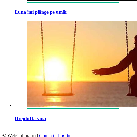
Luna îmi plânge pe umăr
Dreptul la vină
© WebCultura.ro |
Contact
|
Log in