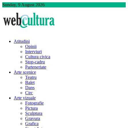
Skip
Sunday, 9 August 2026
to
content
Atitudini
Opinii
Interviuri
Cultura civica
Stop-cadru
Parteneriate
Arte scenice
Teatru
Balet
Dans
Circ
Arte vizuale
Fotografie
Pictura
Sculptura
Gravura
Grafica