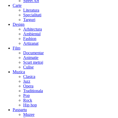
Street Art
Carte
Literatura
Specialitati
Targuri
Design
Arhitectura
Ambiental
Fashion
Artizanat
Film
Documentar
Animatie
Scurt metraj
Culise
Muzica
Clasica
Jazz
Opera
Traditionala
Pop
Rock
Hip hop
Paspartu
Muzee