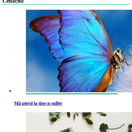
Cenaclul
Mă pierd la tine-n suflet