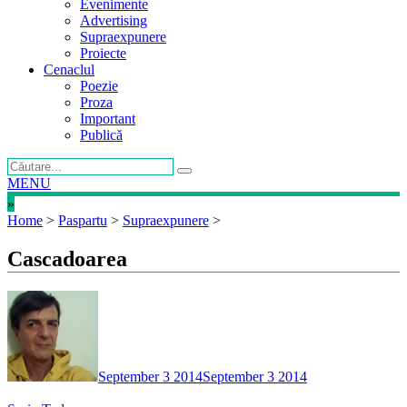
Evenimente
Advertising
Supraexpunere
Proiecte
Cenaclul
Poezie
Proza
Important
Publică
MENU
»
Home
>
Paspartu
>
Supraexpunere
>
Cascadoarea
September 3 2014
September 3 2014