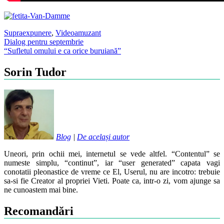
Supraexpunere
,
Video
amuzant
Post
Dialog pentru septembrie
“Sufletul omului e ca orice buruiană”
navigation
Sorin Tudor
Blog
|
De același autor
Uneori, prin ochii mei, internetul se vede altfel. “Contentul” se
numeste simplu, “continut”, iar “user generated” capata vagi
conotatii pleonastice de vreme ce El, Userul, nu are incotro: trebuie
sa-si fie Creator al propriei Vieti. Poate ca, intr-o zi, vom ajunge sa
ne cunoastem mai bine.
Recomandări