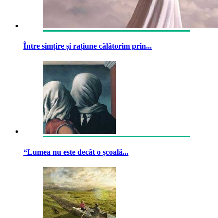
Între simțire și rațiune călătorim prin...
“Lumea nu este decât o școală...