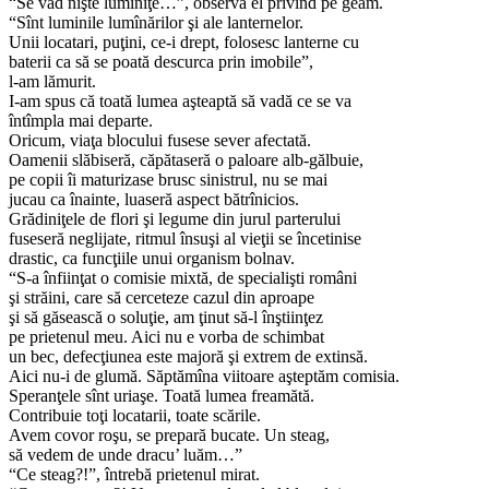
“Se văd nişte luminiţe…”, observă el privind pe geam.
“Sînt luminile lumînărilor şi ale lanternelor.
Unii locatari, puţini, ce-i drept, folosesc lanterne cu
baterii ca să se poată descurca prin imobile”,
l-am lămurit.
I-am spus că toată lumea aşteaptă să vadă ce se va
întîmpla mai departe.
Oricum, viaţa blocului fusese sever afectată.
Oamenii slăbiseră, căpătaseră o paloare alb-gălbuie,
pe copii îi maturizase brusc sinistrul, nu se mai
jucau ca înainte, luaseră aspect bătrînicios.
Grădiniţele de flori şi legume din jurul parterului
fuseseră neglijate, ritmul însuşi al vieţii se încetinise
drastic, ca funcţiile unui organism bolnav.
“S-a înfiinţat o comisie mixtă, de specialişti români
şi străini, care să cerceteze cazul din aproape
şi să găsească o soluţie, am ţinut să-l înştiinţez
pe prietenul meu. Aici nu e vorba de schimbat
un bec, defecţiunea este majoră şi extrem de extinsă.
Aici nu-i de glumă. Săptămîna viitoare aşteptăm comisia.
Speranţele sînt uriaşe. Toată lumea freamătă.
Contribuie toţi locatarii, toate scările.
Avem covor roşu, se prepară bucate. Un steag,
să vedem de unde dracu’ luăm…”
“Ce steag?!”, întrebă prietenul mirat.