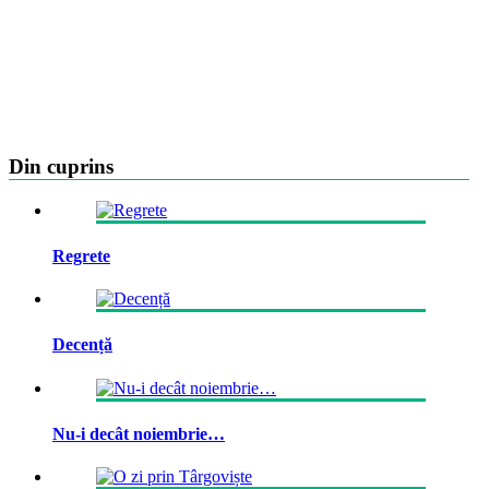
Din cuprins
Regrete
Decență
Nu-i decât noiembrie…