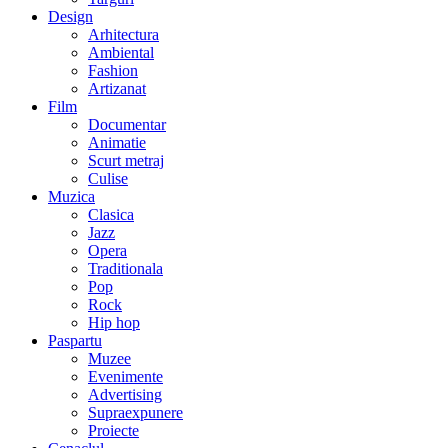
Design
Arhitectura
Ambiental
Fashion
Artizanat
Film
Documentar
Animatie
Scurt metraj
Culise
Muzica
Clasica
Jazz
Opera
Traditionala
Pop
Rock
Hip hop
Paspartu
Muzee
Evenimente
Advertising
Supraexpunere
Proiecte