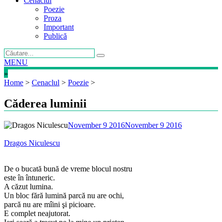
Cenaclul
Poezie
Proza
Important
Publică
MENU
»
Home
>
Cenaclul
>
Poezie
>
Căderea luminii
November 9 2016
November 9 2016
Dragos Niculescu
De o bucată bună de vreme blocul nostru
este în întuneric.
A căzut lumina.
Un bloc fără lumină parcă nu are ochi,
parcă nu are mîini şi picioare.
E complet neajutorat.