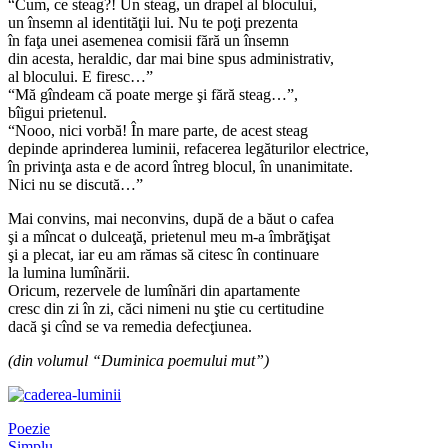
“Cum, ce steag?! Un steag, un drapel al blocului,
un însemn al identităţii lui. Nu te poţi prezenta
în faţa unei asemenea comisii fără un însemn
din acesta, heraldic, dar mai bine spus administrativ,
al blocului. E firesc…”
“Mă gîndeam că poate merge şi fără steag…”,
bîigui prietenul.
“Nooo, nici vorbă! În mare parte, de acest steag
depinde aprinderea luminii, refacerea legăturilor electrice,
în privinţa asta e de acord întreg blocul, în unanimitate.
Nici nu se discută…”
Mai convins, mai neconvins, după de a băut o cafea
şi a mîncat o dulceaţă, prietenul meu m-a îmbrăţişat
şi a plecat, iar eu am rămas să citesc în continuare
la lumina lumînării.
Oricum, rezervele de lumînări din apartamente
cresc din zi în zi, căci nimeni nu ştie cu certitudine
dacă şi cînd se va remedia defecţiunea.
(din volumul “Duminica poemului mut”)
Poezie
Simplu