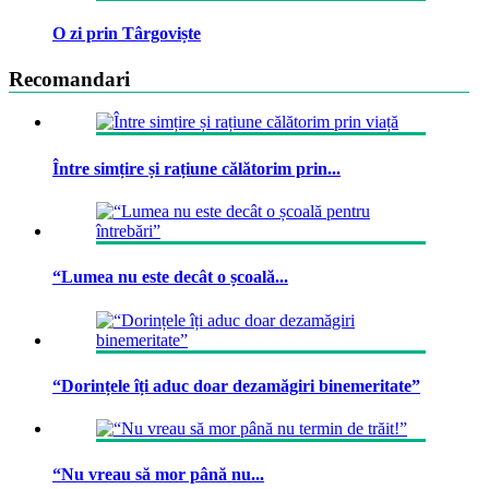
O zi prin Târgoviște
Recomandari
Între simțire și rațiune călătorim prin...
“Lumea nu este decât o școală...
“Dorințele îți aduc doar dezamăgiri binemeritate”
“Nu vreau să mor până nu...