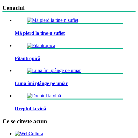
Cenaclul
Mă pierd la tine-n suflet
Filantropică
Luna îmi plânge pe umăr
Dreptul la vină
Ce se citeste acum