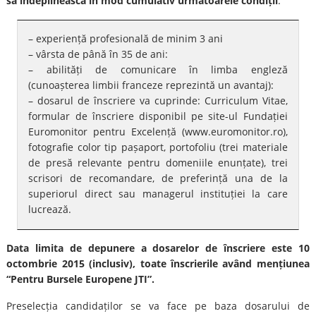
să îndeplinească în mod cumulativ următoarele condiții
:
– experiență profesională de minim 3 ani
– vârsta de până în 35 de ani:
– abilități de comunicare în limba engleză
(cunoașterea limbii franceze reprezintă un avantaj):
– dosarul de înscriere va cuprinde: Curriculum Vitae,
formular de înscriere disponibil pe site-ul Fundației
Euromonitor pentru Excelență (www.euromonitor.ro),
fotografie color tip pașaport, portofoliu (trei materiale
de presă relevante pentru domeniile enunțate), trei
scrisori de recomandare, de preferință una de la
superiorul direct sau managerul instituției la care
lucrează.
Data limita de depunere a dosarelor de înscriere este 10
octombrie 2015 (inclusiv), toate înscrierile având mențiunea
“Pentru Bursele Europene JTI”.
Preselecția candidaților se va face pe baza dosarului de