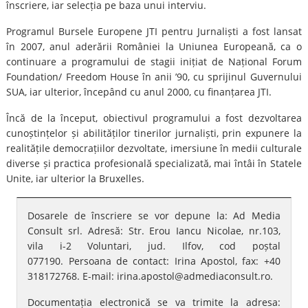
înscriere, iar selecția pe baza unui interviu.
Programul Bursele Europene JTI pentru Jurnaliști a fost lansat
în 2007, anul aderării României la Uniunea Europeană, ca o
continuare a programului de stagii inițiat de Național Forum
Foundation/ Freedom House în anii ’90, cu sprijinul Guvernului
SUA, iar ulterior, începând cu anul 2000, cu finanțarea JTI.
Încă de la început, obiectivul programului a fost dezvoltarea
cunoștințelor și abilităților tinerilor jurnaliști, prin expunere la
realitățile democrațiilor dezvoltate, imersiune în medii culturale
diverse și practica profesională specializată, mai întâi în Statele
Unite, iar ulterior la Bruxelles.
Dosarele de înscriere se vor depune la: Ad Media
Consult srl. Adresă: Str. Erou Iancu Nicolae, nr.103,
vila i-2 Voluntari, jud. Ilfov, cod poștal
077190. Persoana de contact: Irina Apostol, fax: +40
318172768. E-mail: irina.apostol@admediaconsult.ro.
Documentația electronică se va trimite la adresa: