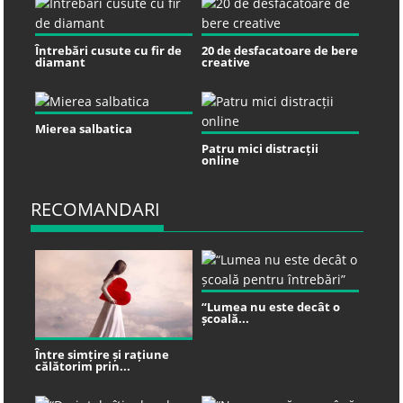
Întrebări cusute cu fir de
20 de desfacatoare de bere
diamant
creative
Mierea salbatica
Patru mici distracții
online
RECOMANDARI
“Lumea nu este decât o
școală...
Între simțire și rațiune
călătorim prin...