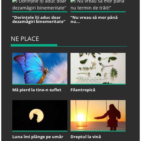
“Dorințele îți aduc doar
“Nu vreau să mor până
dezamăgiri binemeritate”
nu...
NE PLACE
Mă pierd la tine-n suflet
Filantropică
Luna îmi plânge pe umăr
Dreptul la vină