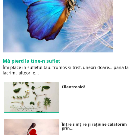
Mă pierd la tine-n suflet
Îmi place în sufletul tău, frumos și trist, uneori doare… până la
lacrimi, alteori e...
Filantropică
Între simțire și rațiune călătorim
prin...