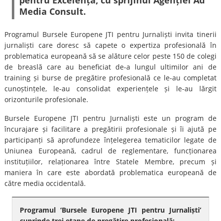
pentru Excelență, cu sprijinul Agenției Ad
Media Consult.
Programul Bursele Europene JTI pentru Jurnaliști invita tinerii
jurnaliști care doresc să capete o expertiza profesională în
problematica europeană să se alăture celor peste 150 de colegi
de breaslă care au beneficiat de-a lungul ultimilor ani de
training și burse de pregătire profesională ce le-au completat
cunoștințele, le-au consolidat experiențele și le-au lărgit
orizonturile profesionale.
Bursele Europene JTI pentru Jurnaliști este un program de
încurajare și facilitare a pregătirii profesionale și îi ajută pe
participanți să aprofundeze înțelegerea tematicilor legate de
Uniunea Europeană, cadrul de reglementare, funcționarea
instituțiilor, relaționarea între Statele Membre, precum și
maniera în care este abordată problematica europeană de
către media occidentală.
Programul ‘Bursele Europene JTI pentru Jurnaliști’
cuprinde trei etape de pregătire profesională: