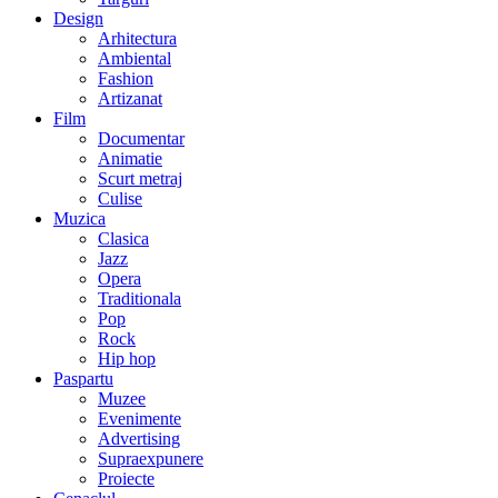
Design
Arhitectura
Ambiental
Fashion
Artizanat
Film
Documentar
Animatie
Scurt metraj
Culise
Muzica
Clasica
Jazz
Opera
Traditionala
Pop
Rock
Hip hop
Paspartu
Muzee
Evenimente
Advertising
Supraexpunere
Proiecte