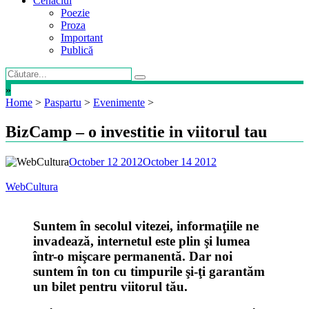
Cenaclul
Poezie
Proza
Important
Publică
»
Home
>
Paspartu
>
Evenimente
>
BizCamp – o investitie in viitorul tau
October 12 2012
October 14 2012
WebCultura
Suntem în secolul vitezei, informaţiile ne
invadează, internetul este plin şi lumea
într-o mişcare permanentă. Dar noi
suntem în ton cu timpurile şi-ţi garantăm
un bilet pentru viitorul tău.