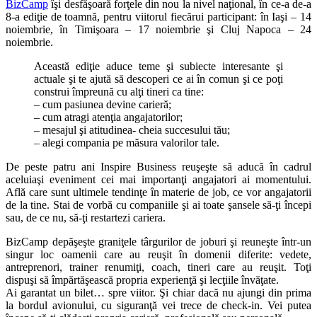
BizCamp
îşi desfăşoară forţele din nou la nivel naţional, în ce-a de-a
8-a ediţie de toamnă, pentru viitorul fiecărui participant: în Iaşi – 14
noiembrie, în Timişoara – 17 noiembrie şi Cluj Napoca – 24
noiembrie.
Această ediţie aduce teme şi subiecte interesante şi
actuale şi te ajută să descoperi ce ai în comun şi ce poţi
construi împreună cu alţi tineri ca tine:
– cum pasiunea devine carieră;
– cum atragi atenţia angajatorilor;
– mesajul şi atitudinea- cheia succesului tău;
– alegi compania pe măsura valorilor tale.
De peste patru ani Inspire Business reuşeşte să aducă în cadrul
aceluiaşi eveniment cei mai importanţi angajatori ai momentului.
Află care sunt ultimele tendinţe în materie de job, ce vor angajatorii
de la tine. Stai de vorbă cu companiile şi ai toate şansele să-ţi începi
sau, de ce nu, să-ţi restartezi cariera.
BizCamp depăşeşte graniţele târgurilor de joburi şi reuneşte într-un
singur loc oamenii care au reuşit în domenii diferite: vedete,
antreprenori, trainer renumiţi, coach, tineri care au reuşit. Toţi
dispuşi să împărtăşească propria experienţă şi lecţiile învăţate.
Ai garantat un bilet… spre viitor. Şi chiar dacă nu ajungi din prima
la bordul avionului, cu siguranţă vei trece de check-in. Vei putea