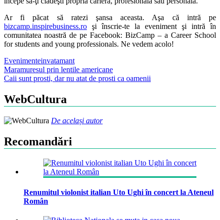
începe să-ţi clădeşti propria carieră, profesională sau personală.
Ar fi păcat să ratezi şansa aceasta. Aşa că intră pe
bizcamp.inspirebusiness.ro
şi înscrie-te la eveniment şi intră în
comunitatea noastră de pe Facebook: BizCamp – a Career School
for students and young professionals. Ne vedem acolo!
Evenimente
invatamant
Post
Maramuresul prin lentile americane
Caii sunt prosti, dar nu atat de prosti ca oamenii
navigation
WebCultura
De același autor
Recomandări
Renumitul violonist italian Uto Ughi în concert la Ateneul
Român