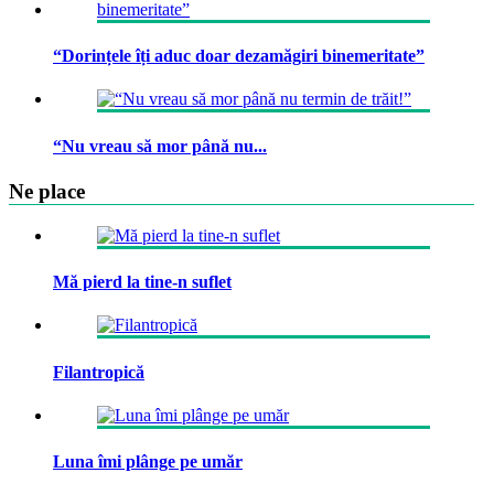
“Dorințele îți aduc doar dezamăgiri binemeritate”
“Nu vreau să mor până nu...
Ne place
Mă pierd la tine-n suflet
Filantropică
Luna îmi plânge pe umăr