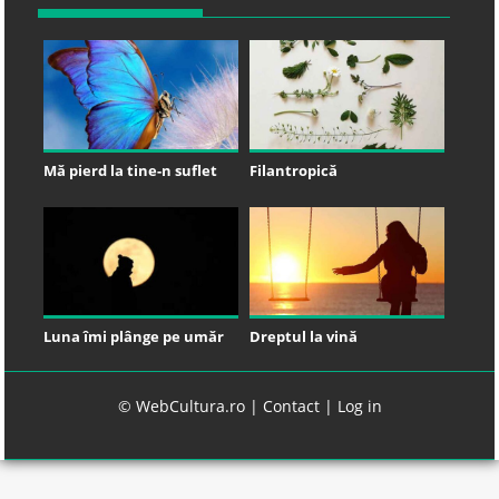
Mă pierd la tine-n suflet
Filantropică
Luna îmi plânge pe umăr
Dreptul la vină
© WebCultura.ro |
Contact
|
Log in