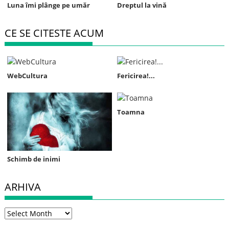
Luna îmi plânge pe umăr
Dreptul la vină
CE SE CITESTE ACUM
WebCultura
Fericirea!...
Toamna
Schimb de inimi
ARHIVA
Arhiva