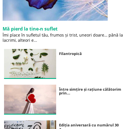
Mă pierd la tine-n suflet
Îmi place în sufletul tău, frumos și trist, uneori doare… până la
lacrimi, alteori e...
Filantropică
Între simțire și rațiune călătorim
prin...
Ediția aniversară cu numărul 30
a...