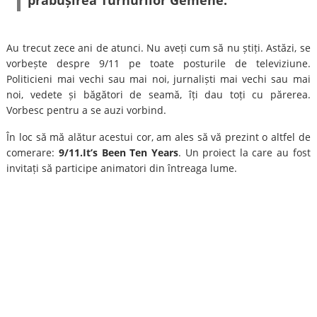
prăbușirea Turnurilor Gemene.
Au trecut zece ani de atunci. Nu aveți cum să nu știți. Astăzi, se
vorbește despre 9/11 pe toate posturile de televiziune.
Politicieni mai vechi sau mai noi, jurnaliști mai vechi sau mai
noi, vedete și băgători de seamă, îți dau toți cu părerea.
Vorbesc pentru a se auzi vorbind.
În loc să mă alătur acestui cor, am ales să vă prezint o altfel de
comerare:
9/11.It’s Been Ten Years
. Un proiect la care au fost
invitați să participe animatori din întreaga lume.