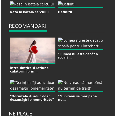
Rază în bătaia cercului
Definiții
RECOMANDARI
“Lumea nu este decât o
școală...
Între simțire și rațiune
călătorim prin...
“Dorințele îți aduc doar
“Nu vreau să mor până
dezamăgiri binemeritate”
nu...
NE PLACE