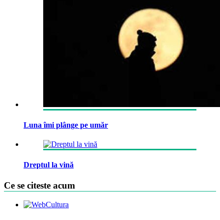
Luna îmi plânge pe umăr
Dreptul la vină
Ce se citeste acum