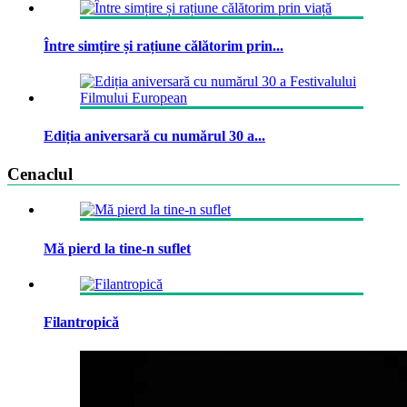
Între simțire și rațiune călătorim prin...
Ediția aniversară cu numărul 30 a...
Cenaclul
Mă pierd la tine-n suflet
Filantropică