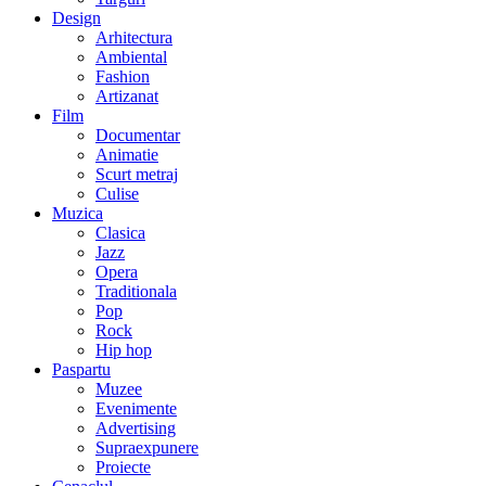
Design
Arhitectura
Ambiental
Fashion
Artizanat
Film
Documentar
Animatie
Scurt metraj
Culise
Muzica
Clasica
Jazz
Opera
Traditionala
Pop
Rock
Hip hop
Paspartu
Muzee
Evenimente
Advertising
Supraexpunere
Proiecte