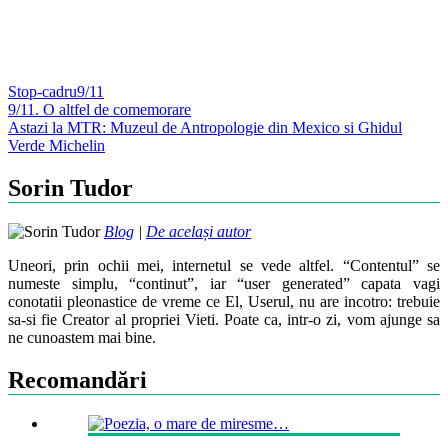
Stop-cadru
9/11
Post
9/11. O altfel de comemorare
Astazi la MTR: Muzeul de Antropologie din Mexico si Ghidul
navigation
Verde Michelin
Sorin Tudor
Blog
|
De același autor
Uneori, prin ochii mei, internetul se vede altfel. “Contentul” se
numeste simplu, “continut”, iar “user generated” capata vagi
conotatii pleonastice de vreme ce El, Userul, nu are incotro: trebuie
sa-si fie Creator al propriei Vieti. Poate ca, intr-o zi, vom ajunge sa
ne cunoastem mai bine.
Recomandări