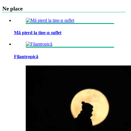
Ne place
Mă pierd la tine-n suflet
Filantropică