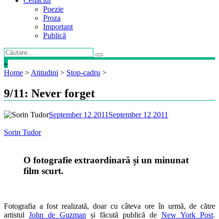
Cenaclul
Poezie
Proza
Important
Publică
»
Home
>
Atitudini
>
Stop-cadru
>
9/11: Never forget
September 12 2011
September 12 2011
Sorin Tudor
O fotografie extraordinară și un minunat
film scurt.
Fotografia a fost realizată, doar cu câteva ore în urmă, de către
artistul
John de Guzman
și făcută publică de
New York Post
.