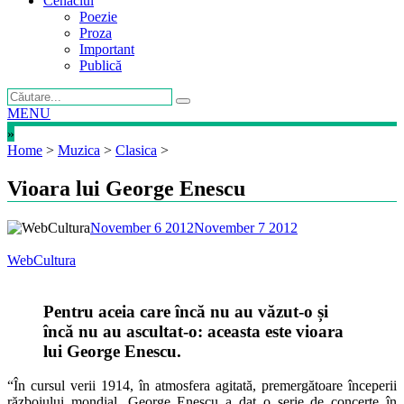
Cenaclul
Poezie
Proza
Important
Publică
MENU
»
Home
>
Muzica
>
Clasica
>
Vioara lui George Enescu
November 6 2012
November 7 2012
WebCultura
Pentru aceia care încă nu au văzut-o și
încă nu au ascultat-o: aceasta este vioara
lui George Enescu.
“În cursul verii 1914, în atmosfera agitată, premergătoare începerii
războiului mondial, George Enescu a dat o serie de concerte în