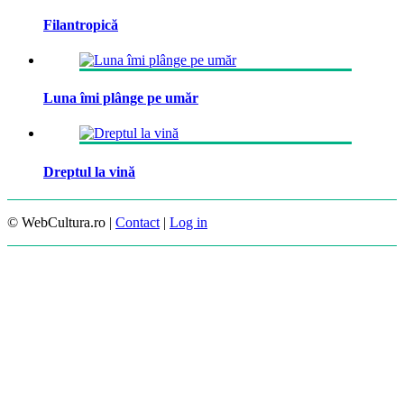
Filantropică
Luna îmi plânge pe umăr
Dreptul la vină
© WebCultura.ro |
Contact
|
Log in