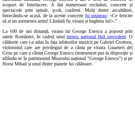
scopuri de binefacere. A dat numeroase recitaluri, concerte și
spectacole prin spitale, școli, cazărmi. Mulți dintre ascultători,
întorcându-se acasă, de la aceste concerte
își spuneau
: «Ce fericire
să ai un asemenea artist! Lăudată fie vioara și bagheta lui!».”
La 100 de ani distanță, vioara lui George Enescu a poposit prin
satele României, în cadrul unui
turneu național fără precedent
. O
călătorie care i-a adus în fața iubitorilor muzicii pe Gabriel Croitoru,
violonistul care are privilegiul de a cânta pe vioara Guarneri del
Gesu pe care a cântat George Enescu (instrument pus la dispoziție și
aflându-se în patrimoniul Muzeului național ”George Enescu”) și pe
Horia Mihail și unul dintre pianele lui călătoare.