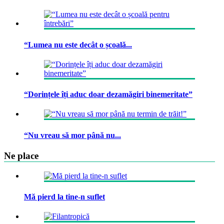
“Lumea nu este decât o școală...
“Dorințele îți aduc doar dezamăgiri binemeritate”
“Nu vreau să mor până nu...
Ne place
Mă pierd la tine-n suflet