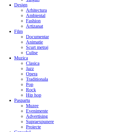
Design
Arhitectura
Ambiental
Fashion
Artizanat
Film
Documentar
Animatie
Scurt metraj
Culise
Muzica
Clasica
Jazz
Opera
Traditionala
Pop
Rock
Hip hop
Paspartu
Muzee
Evenimente
Advertising
Supraexpunere
Proiecte