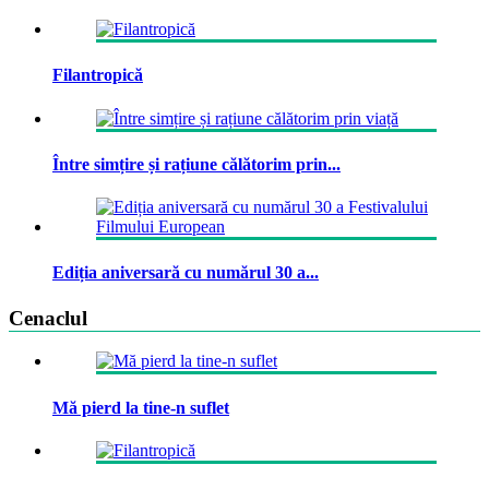
Filantropică
Între simțire și rațiune călătorim prin...
Ediția aniversară cu numărul 30 a...
Cenaclul
Mă pierd la tine-n suflet