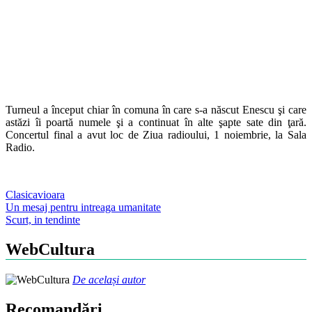
Turneul a început chiar în comuna în care s-a născut Enescu şi care
astăzi îi poartă numele şi a continuat în alte şapte sate din ţară.
Concertul final a avut loc de Ziua radioului, 1 noiembrie, la Sala
Radio.
Clasica
vioara
Post
Un mesaj pentru intreaga umanitate
Scurt, in tendinte
navigation
WebCultura
De același autor
Recomandări