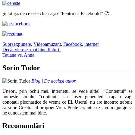
Și totuși: de ce este chiar așa? “Pentru că Facebook!” 🙂
Supraexpunere
,
Video
amuzant
,
Facebook
,
internet
Post
Decât vierme, mai bine fluturi!
Tatiana vs. Anna
navigation
Sorin Tudor
Blog
|
De același autor
Uneori, prin ochii mei, internetul se vede altfel. “Contentul” se
numeste simplu, “continut”, iar “user generated” capata vagi
conotatii pleonastice de vreme ce El, Userul, nu are incotro: trebuie
sa-si fie Creator al propriei Vieti. Poate ca, intr-o zi, vom ajunge sa
ne cunoastem mai bine.
Recomandări