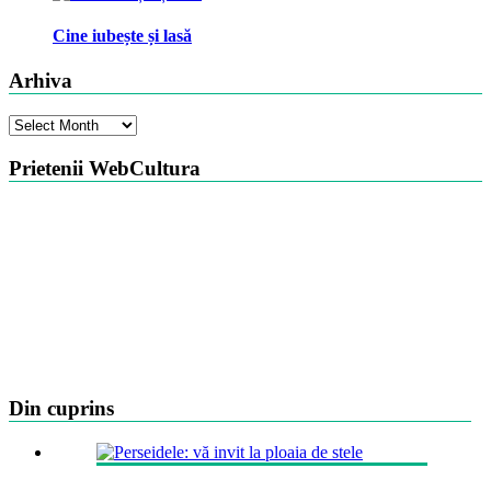
Cine iubește și lasă
Arhiva
Arhiva
Prietenii WebCultura
Din cuprins