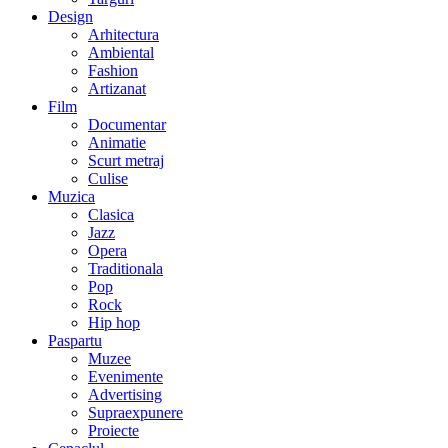
Design
Arhitectura
Ambiental
Fashion
Artizanat
Film
Documentar
Animatie
Scurt metraj
Culise
Muzica
Clasica
Jazz
Opera
Traditionala
Pop
Rock
Hip hop
Paspartu
Muzee
Evenimente
Advertising
Supraexpunere
Proiecte