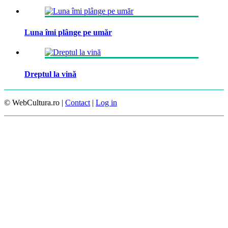
Luna îmi plânge pe umăr
Dreptul la vină
© WebCultura.ro |
Contact
|
Log in