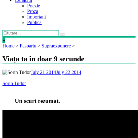
Cenaclul
Poezie
Proza
Important
Publică
»
Home
>
Paspartu
>
Supraexpunere
>
Viața ta în doar 9 secunde
July 21 2014
July 22 2014
Sorin Tudor
Un scurt rezumat.