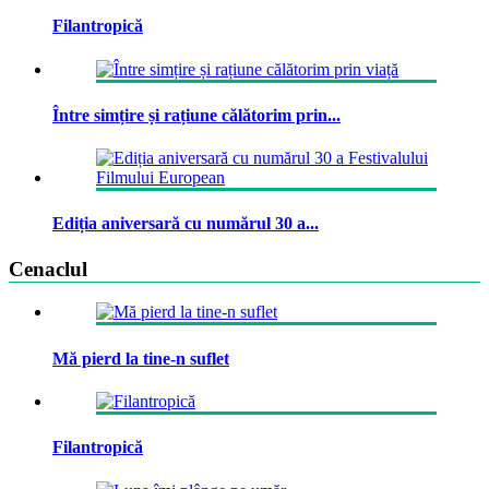
Filantropică
Între simțire și rațiune călătorim prin...
Ediția aniversară cu numărul 30 a...
Cenaclul
Mă pierd la tine-n suflet
Filantropică