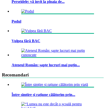
Perseidele: vă invit la ploaia de...
Podul
Vulpea fără BAC
Ateneul Român: șapte lucruri mai puțin...
Recomandari
Între simțire și rațiune călătorim prin...