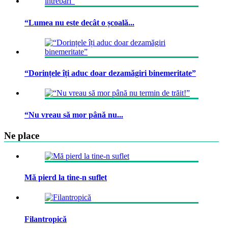
“Lumea nu este decât o școală...
“Dorințele îți aduc doar dezamăgiri binemeritate”
“Nu vreau să mor până nu...
Ne place
Mă pierd la tine-n suflet
Filantropică