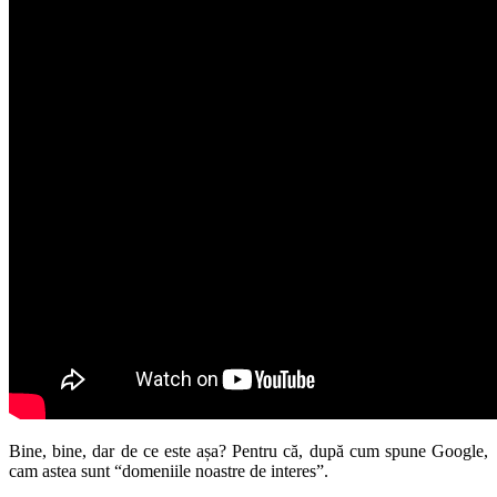
Bine, bine, dar de ce este așa? Pentru că, după cum spune Google,
cam astea sunt “domeniile noastre de interes”.