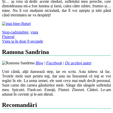
Și… aș vrea să dedic aceste rânduri, sufletului meu pereche, care
dintotdeauna mi-a fost lumina și farul, calea către iubire, frumos și…
mine. Nu îi voi mulțumi niciodată, dar îl voi aștepta și iubi până
când eternitatea ne va despărți!
Stop-cadru
iubire
,
viata
Post
Fluierul
Viața ta în doar 9 secunde
navigation
Ramona Sandrina
Blog
|
Facebook
|
De același autor
Unii cântă, alţii dansează step, iar eu scriu. Asta iubesc să fac.
Textele mele sunt pentru toţi, dar asta nu înseamnă că toţi se vor
regăsi în ele. La urma urmei, ele sunt ceva mai mult decât personal.
Sunt carne din carnea gândurilor mele. Sânge din sângele sufletului
meu. Spicuiri. Flash-uri. Emoţii, Fluturi. Zboruri. Căderi. Le-am
adunat în cuvinte şi le-am dăruit.
Recomandări