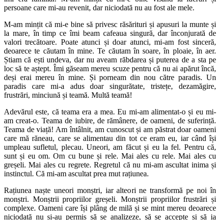
persoane care mi-au revenit, dar niciodată nu au fost ale mele.
M-am mințit că mi-e bine să privesc răsărituri și apusuri la munte și
la mare, în timp ce îmi beam cafeaua singură, dar înconjurată de
valori trecătoare. Poate atunci și doar atunci, mi-am fost sinceră,
deoarece te căutam în mine. Te căutam în soare, în ploaie, în aer.
Știam că ești undeva, dar nu aveam răbdarea și puterea de a sta pe
loc să te aștept. Îmi găseam mereu scuze pentru că nu ai apărut încă,
deși erai mereu în mine. Și porneam din nou către paradis. Un
paradis care mi-a adus doar singurătate, tristețe, dezamăgire,
frustrări, minciună și teamă. Multă teamă!
Adevărul este, că teama era a mea. Eu mi-am alimentat-o și eu mi-
am creat-o. Teama de iubire, de rămânere, de oameni, de suferință.
Teama de viață! Am întâlnit, am cunoscut și am păstrat doar oameni
care mă răneau, care se alimentau din tot ce eram eu, iar când își
umpleau sufletul, plecau. Uneori, am făcut și eu la fel. Pentru că,
sunt și eu om. Om cu bune și rele. Mai ales cu rele. Mai ales cu
greșeli. Mai ales cu regrete. Regretul că nu mi-am ascultat inima și
instinctul. Că mi-am ascultat prea mut rațiunea.
Rațiunea naște uneori monștri, iar alteori ne transformă pe noi în
monștri. Monștrii propriilor greșeli. Monștrii propriilor frustrări și
complexe. Oameni care își plâng de milă și se mint mereu deoarece
niciodată nu și-au permis să se analizeze, să se accepte și să ia