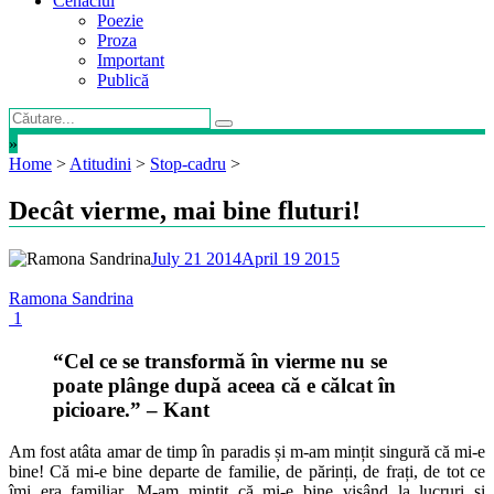
Cenaclul
Poezie
Proza
Important
Publică
»
Home
>
Atitudini
>
Stop-cadru
>
Decât vierme, mai bine fluturi!
July 21 2014
April 19 2015
Ramona Sandrina
1
“Cel ce se transformă în vierme nu se
poate plânge după aceea că e călcat în
picioare.” – Kant
Am fost atâta amar de timp în paradis și m-am mințit singură că mi-e
bine! Că mi-e bine departe de familie, de părinți, de frați, de tot ce
îmi era familiar. M-am mințit că mi-e bine visând la lucruri și