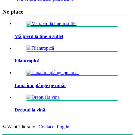
Ne place
Mă pierd la tine-n suflet
Filantropică
Luna îmi plânge pe umăr
Dreptul la vină
© WebCultura.ro |
Contact
|
Log in