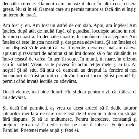
deciziile corecte. Oameni care au văzut doar în alții ceea ce era
greșit. Nu și în ei! Oameni care au permis tuturor să facă din ei înșiși
un teren de joacă.
Am fost și eu. Am fost un astfel de om slab. Apoi, am înțeles! Am
înțeles, după atât de multă fugă, că paradisul locuiește adânc în noi.
În inima noastră. În deciziile noastre. În rămânere. În acceptare. Am
înțeles că este liniștea noastră și dragostea adevărată. Și am înțeles că
sunt dispusă să le aștept cât va fi nevoie, deoarece mai am câteva
apusuri și răsărituri de admirat și nu îmi doresc să o fac căutându-te
într-o ceașcă de cafea, în aer, în soare, în munți, în mare, în orizont
sau în suflet! Vreau să le privesc în ochii fetiței mele și ai tăi. Ai
noștri! Și să știu. Să știu că oamenii au dreptul la fericire și noi
începuturi dacă își permit cu adevărat acest lucru. Și își permit! Își
permit când învață lecțiile cu adevărat.
Decât vierme, mai bine fluturi! Fie și doar pentru o zi, cât trăiesc ei
cu adevărat.
Și, dacă îmi permiteți, aș vrea ca acest articol să îl dedic tuturor
cititorilor mei fără de care orice text de al meu ar fi doar un strigăt
fără răspuns. Și să le mulțumesc. Pentru încredere, constanță și
prețuire. Vreau să îl dedic celor pe care îi iubesc. Fetiței mele.
Familiei. Prietenei mele aripă și fetei ei.