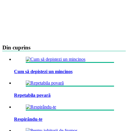
Din cuprins
Cum să depistezi un mincinos
Repetabila povară
Respirându-te