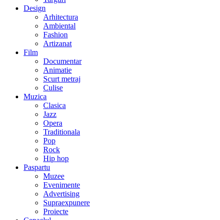
Design
Arhitectura
Ambiental
Fashion
Artizanat
Film
Documentar
Animatie
Scurt metraj
Culise
Muzica
Clasica
Jazz
Opera
Traditionala
Pop
Rock
Hip hop
Paspartu
Muzee
Evenimente
Advertising
Supraexpunere
Proiecte