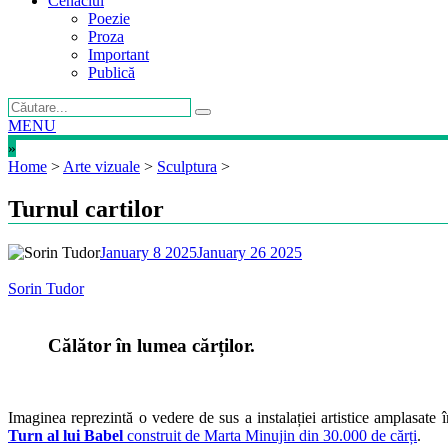
Cenaclul
Poezie
Proza
Important
Publică
MENU
»
Home
>
Arte vizuale
>
Sculptura
>
Turnul cartilor
January 8 2025
January 26 2025
Sorin Tudor
Călător în lumea cărților.
Imaginea reprezintă o vedere de sus a instalației artistice amplasate î
Turn al lui Babel
construit de Marta Minujin din 30.000 de cărți
.