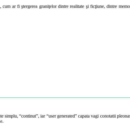
m ar fi ştergerea graniţelor dintre realitate şi ficţiune, dintre memorie
te simplu, “continut”, iar “user generated” capata vagi conotatii pleonast
e.