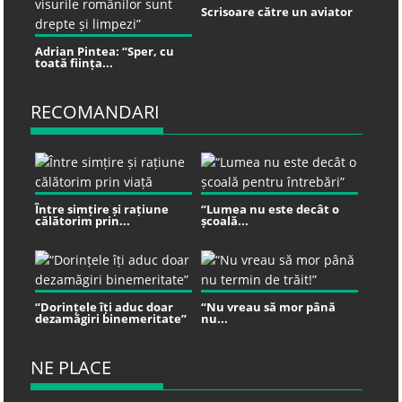
Scrisoare către un aviator
Adrian Pintea: “Sper, cu
toată ființa...
RECOMANDARI
Între simțire și rațiune
“Lumea nu este decât o
călătorim prin...
școală...
“Dorințele îți aduc doar
“Nu vreau să mor până
dezamăgiri binemeritate”
nu...
NE PLACE