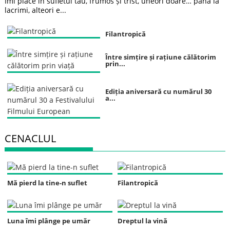
Îmi place în sufletul tău, frumos și trist, uneori doare… până la
lacrimi, alteori e...
Filantropică
Între simțire și rațiune călătorim
prin...
Ediția aniversară cu numărul 30
a...
CENACLUL
Mă pierd la tine-n suflet
Filantropică
Luna îmi plânge pe umăr
Dreptul la vină