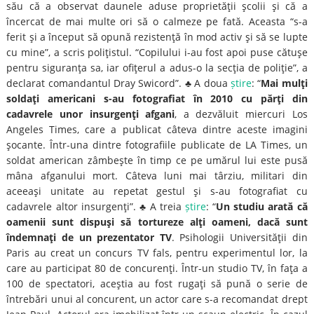
său că a observat daunele aduse proprietăţii şcolii şi că a
încercat de mai multe ori să o calmeze pe fată. Aceasta “s-a
ferit şi a început să opună rezistenţă în mod activ şi să se lupte
cu mine”, a scris poliţistul. “Copilului i-au fost apoi puse cătuşe
pentru siguranţa sa, iar ofiţerul a adus-o la secţia de poliţie”, a
declarat comandantul Dray Swicord”. ♣ A doua
știre
: “
Mai mulţi
soldaţi americani s-au fotografiat în 2010 cu părţi din
cadavrele unor insurgenţi afgani
, a dezvăluit miercuri Los
Angeles Times, care a publicat câteva dintre aceste imagini
şocante. Într-una dintre fotografiile publicate de LA Times, un
soldat american zâmbeşte în timp ce pe umărul lui este pusă
mâna afganului mort. Câteva luni mai târziu, militari din
aceeaşi unitate au repetat gestul şi s-au fotografiat cu
cadavrele altor insurgenţi”. ♣ A treia
știre
: “
Un studiu arată că
oamenii sunt dispuşi să tortureze alţi oameni, dacă sunt
îndemnaţi de un prezentator TV
. Psihologii Universităţii din
Paris au creat un concurs TV fals, pentru experimentul lor, la
care au participat 80 de concurenţi. Într-un studio TV, în faţa a
100 de spectatori, aceştia au fost rugaţi să pună o serie de
întrebări unui al concurent, un actor care s-a recomandat drept