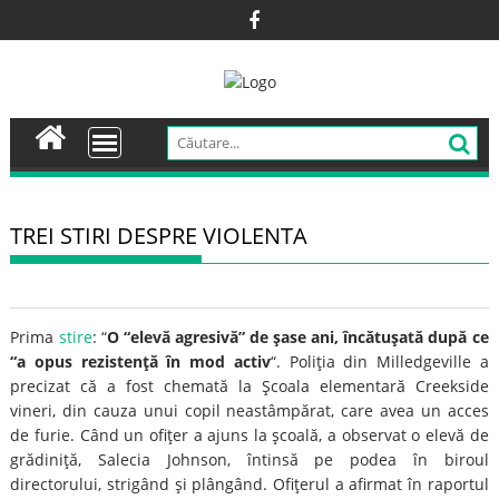
Skip
to
content
TREI STIRI DESPRE VIOLENTA
Prima
stire
: “
O “elevă agresivă” de şase ani, încătuşată după ce
“a opus rezistenţă în mod activ
“. Poliţia din Milledgeville a
precizat că a fost chemată la Şcoala elementară Creekside
vineri, din cauza unui copil neastâmpărat, care avea un acces
de furie. Când un ofiţer a ajuns la şcoală, a observat o elevă de
grădiniţă, Salecia Johnson, întinsă pe podea în biroul
directorului, strigând şi plângând. Ofiţerul a afirmat în raportul