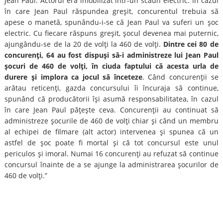
Jean Paul. Actorul era imobilizat într-un scaun electric. În cazul
în care Jean Paul răspundea greşit, concurentul trebuia să
apese o manetă, spunându-i-se că Jean Paul va suferi un şoc
electric. Cu fiecare răspuns greşit, şocul devenea mai puternic,
ajungându-se de la 20 de volţi la 460 de volţi.
Dintre cei 80 de
concurenţi, 64 au fost dispuşi să-i administreze lui Jean Paul
şocuri de 460 de volţi, în ciuda faptului că acesta urla de
durere şi implora ca jocul să înceteze
. Când concurenţii se
arătau reticenţi, gazda concursului îi încuraja să continue,
spunând că producătorii îşi asumă responsabilitatea, în cazul
în care Jean Paul păţeşte ceva. Concurenţii au continuat să
administreze şocurile de 460 de volţi chiar şi când un membru
al echipei de filmare (alt actor) intervenea şi spunea că un
astfel de şoc poate fi mortal şi că tot concursul este unul
periculos şi imoral. Numai 16 concurenţi au refuzat să continue
concursul înainte de a se ajunge la administrarea şocurilor de
460 de volţi.”