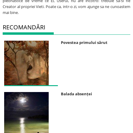
pleonastice de vreme ce El, Userul, nu are incotro: trebuie sa-si fie
Creator al propriei Vieti. Poate ca, intr-o zi, vom ajunge sa ne cunoastem
mai bine.
RECOMANDĂRI
Povestea primului sărut
Balada absenței