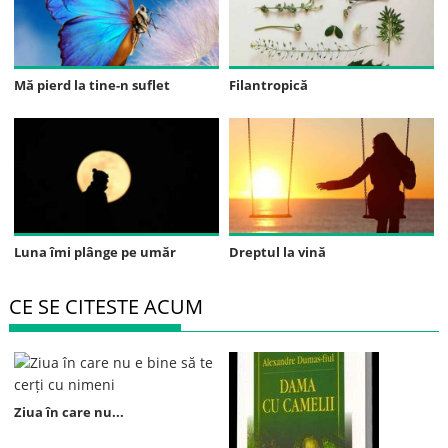
Mă pierd la tine-n suflet
Filantropică
Luna îmi plânge pe umăr
Dreptul la vină
CE SE CITESTE ACUM
Ziua în care nu...