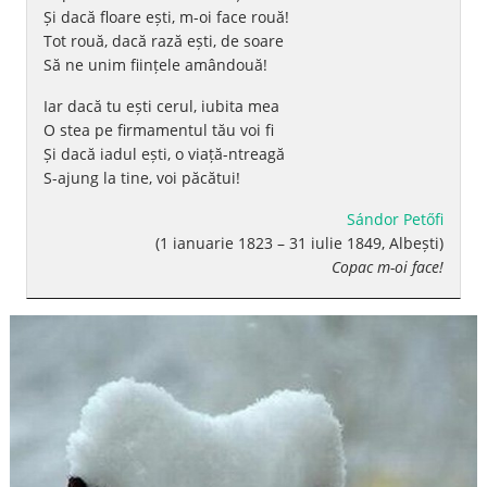
Și dacă floare ești, m-oi face rouă!
Tot rouă, dacă rază ești, de soare
Să ne unim ființele amândouă!
Iar dacă tu ești cerul, iubita mea
O stea pe firmamentul tău voi fi
Și dacă iadul ești, o viață-ntreagă
S-ajung la tine, voi păcătui!
Sándor Petőfi
(1 ianuarie 1823 – 31 iulie 1849, Albești)
Copac m-oi face!