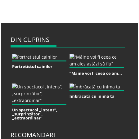
DIN CUPRINS
Portretistul cainilor
“Mâine voi fi ceea ce am...
Ȋmbrӑcatӑ cu inima ta
Un spectacol „intens”,
„surprinzător”,
„extraordinar”
RECOMANDARI