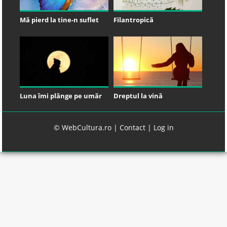
Mă pierd la tine-n suflet
Filantropică
Luna îmi plânge pe umăr
Dreptul la vină
© WebCultura.ro |
Contact
|
Log in