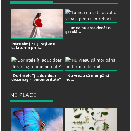
“Lumea nu este decât o
școală...
Între simțire și rațiune
călătorim prin...
“Dorințele îți aduc doar
“Nu vreau să mor până
dezamăgiri binemeritate”
nu...
NE PLACE