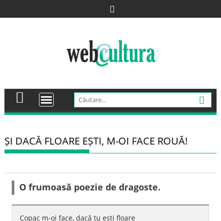
Skip
to
content
ȘI DACĂ FLOARE EȘTI, M-OI FACE ROUĂ!
O frumoasă poezie de dragoste.
Copac m-oi face, dacă tu ești floare