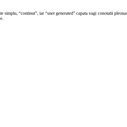
te simplu, “continut”, iar “user generated” capata vagi conotatii pleonast
e.