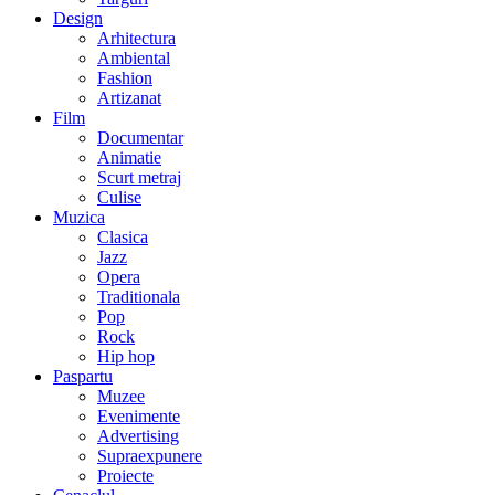
Design
Arhitectura
Ambiental
Fashion
Artizanat
Film
Documentar
Animatie
Scurt metraj
Culise
Muzica
Clasica
Jazz
Opera
Traditionala
Pop
Rock
Hip hop
Paspartu
Muzee
Evenimente
Advertising
Supraexpunere
Proiecte