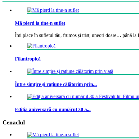
Mă pierd la tine-n suflet
Îmi place în sufletul tău, frumos și trist, uneori doare… până la la
Filantropică
Între simțire și rațiune călătorim prin...
Ediția aniversară cu numărul 30 a...
Cenaclul