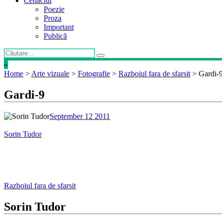
Cenaclul
Poezie
Proza
Important
Publică
»
Home
>
Arte vizuale
>
Fotografie
>
Razboiul fara de sfarsit
>
Gardi-
Gardi-9
September 12 2011
Sorin Tudor
Post
Razboiul fara de sfarsit
navigation
Sorin Tudor