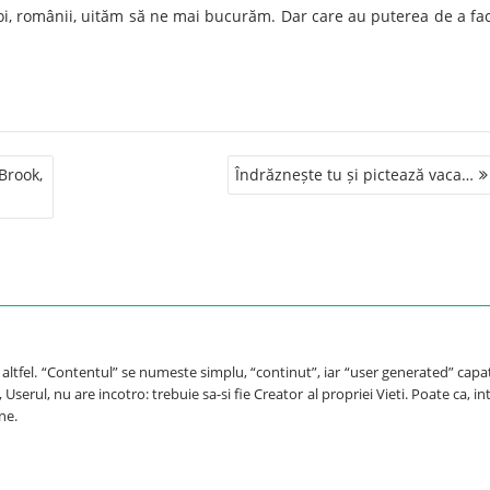
i, românii, uităm să ne mai bucurăm. Dar care au puterea de a fa
Brook,
Îndrăznește tu și pictează vaca…
e altfel. “Contentul” se numeste simplu, “continut”, iar “user generated” capa
Userul, nu are incotro: trebuie sa-si fie Creator al propriei Vieti. Poate ca, int
ne.