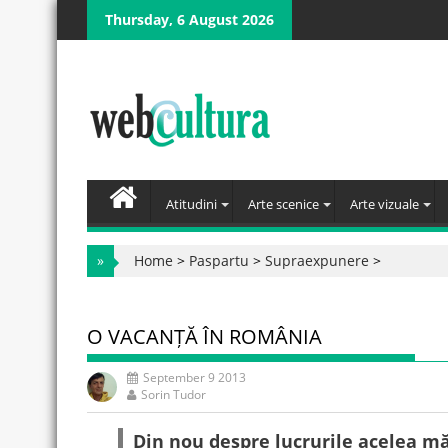
Skip
Thursday, 6 August 2026
to
content
Atitudini
Arte scenice
Arte vizuale
»
Home
>
Paspartu
>
Supraexpunere
>
O VACANȚĂ ÎN ROMÂNIA
September 9 2013
Sorin Tudor
Din nou despre lucrurile acelea m