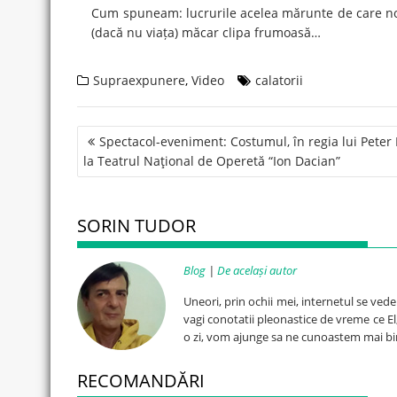
Cum spuneam: lucrurile acelea mărunte de care no
(dacă nu viața) măcar clipa frumoasă…
Supraexpunere
,
Video
calatorii
Post
Spectacol-eveniment: Costumul, în regia lui Peter 
navigation
la Teatrul Naţional de Operetă “Ion Dacian”
SORIN TUDOR
Blog
|
De același autor
Uneori, prin ochii mei, internetul se ved
vagi conotatii pleonastice de vreme ce El, 
o zi, vom ajunge sa ne cunoastem mai bi
RECOMANDĂRI