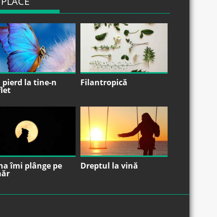
 PLACE
pierd la tine-n
Filantropică
let
na îmi plânge pe
Dreptul la vină
ăr