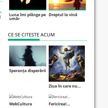
Luna îmi plânge pe
Dreptul la vină
i
umăr
CE SE CITESTE ACUM
Speranța disperării
Ziua în care nu...
WebCultura
Fericirea!...