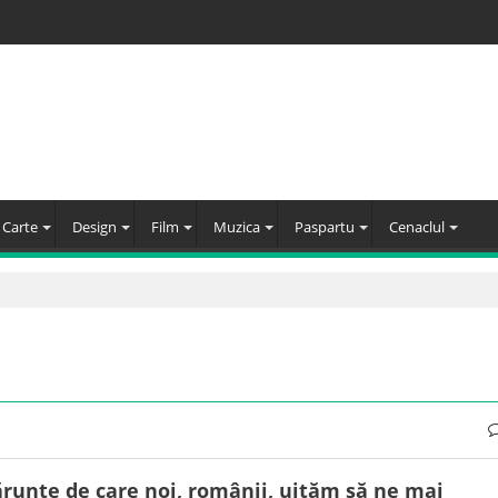
Carte
Design
Film
Muzica
Paspartu
Cenaclul
ărunte de care noi, românii, uităm să ne mai