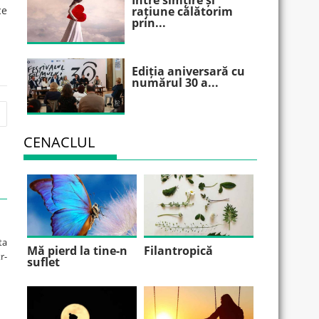
Între simțire și
ce
rațiune călătorim
prin...
Ediția aniversară cu
numărul 30 a...
CENACLUL
ta
Mă pierd la tine-n
Filantropică
r-
suflet