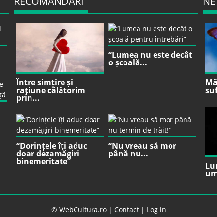
RECOMANDARI
NE
“Lumea nu este decât
o școală...
Între simțire și
Mă 
rațiune călătorim
suf
prin...
“Dorințele îți aduc
“Nu vreau să mor
doar dezamăgiri
până nu...
binemeritate”
Lu
um
© WebCultura.ro |
Contact
|
Log in