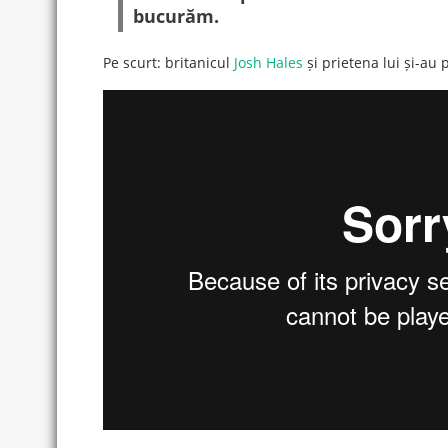
bucurăm.
Pe scurt: britanicul
Josh Hales
și prietena lui și-au