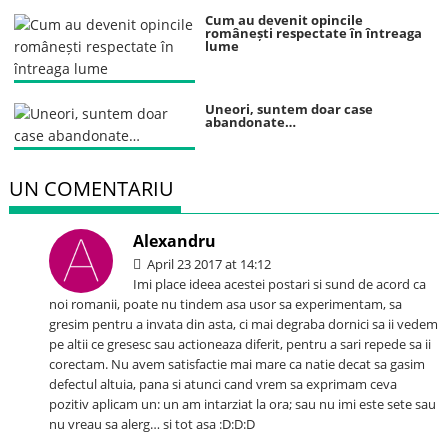
Cum au devenit opincile
românești respectate în întreaga
lume
Uneori, suntem doar case
abandonate…
UN COMENTARIU
Alexandru
April 23 2017 at 14:12
Imi place ideea acestei postari si sund de acord ca
noi romanii, poate nu tindem asa usor sa experimentam, sa
gresim pentru a invata din asta, ci mai degraba dornici sa ii vedem
pe altii ce gresesc sau actioneaza diferit, pentru a sari repede sa ii
corectam. Nu avem satisfactie mai mare ca natie decat sa gasim
defectul altuia, pana si atunci cand vrem sa exprimam ceva
pozitiv aplicam un: un am intarziat la ora; sau nu imi este sete sau
nu vreau sa alerg… si tot asa :D:D:D