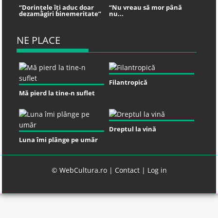
“Dorințele îți aduc doar
“Nu vreau să mor până
dezamăgiri binemeritate”
nu...
NE PLACE
Filantropică
Mă pierd la tine-n suflet
Dreptul la vină
Luna îmi plânge pe umăr
© WebCultura.ro |
Contact
|
Log in