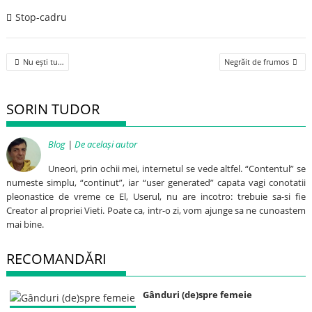
Stop-cadru
Post
Nu ești tu…
Negrăit de frumos
navigation
SORIN TUDOR
Blog
|
De același autor
Uneori, prin ochii mei, internetul se vede altfel. “Contentul” se
numeste simplu, “continut”, iar “user generated” capata vagi conotatii
pleonastice de vreme ce El, Userul, nu are incotro: trebuie sa-si fie
Creator al propriei Vieti. Poate ca, intr-o zi, vom ajunge sa ne cunoastem
mai bine.
RECOMANDĂRI
Gânduri (de)spre femeie