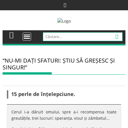
Skip
to
content
“NU-MI DAȚI SFATURI: ȘTIU SĂ GREȘESC ȘI
SINGUR!”
15 perle de înțelepciune.
Cerul i-a dăruit omului, spre a-i recompensa toate
greutățile, trei lucruri: speranța, visul și zâmbetul…