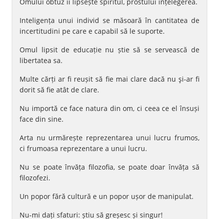
Omului obtuz îi lipsește spiritul, prostului înțelegerea.
Inteligența unui individ se măsoară în cantitatea de
incertitudini pe care e capabil să le suporte.
Omul lipsit de educație nu știe să se servească de
libertatea sa.
Multe cărți ar fi reușit să fie mai clare dacă nu şi-ar fi
dorit să fie atât de clare.
Nu importă ce face natura din om, ci ceea ce el însuși
face din sine.
Arta nu urmărește reprezentarea unui lucru frumos,
ci frumoasa reprezentare a unui lucru.
Nu se poate învăța filozofia, se poate doar învăța să
filozofezi.
Un popor fără cultură e un popor ușor de manipulat.
Nu-mi dați sfaturi: știu să greșesc și singur!