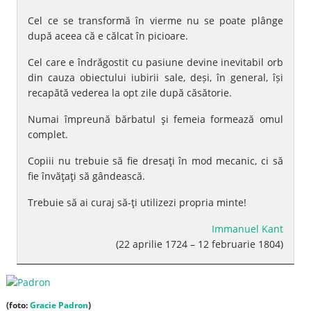
Cel ce se transformă în vierme nu se poate plânge
după aceea că e călcat în picioare.
Cel care e îndrăgostit cu pasiune devine inevitabil orb
din cauza obiectului iubirii sale, deși, în general, își
recapătă vederea la opt zile după căsătorie.
Numai împreună bărbatul şi femeia formează omul
complet.
Copiii nu trebuie să fie dresaţi în mod mecanic, ci să
fie învăţaţi să gândească.
Trebuie să ai curaj să-ţi utilizezi propria minte!
Immanuel Kant
(22 aprilie 1724 – 12 februarie 1804)
(foto:
Gracie Padron
)