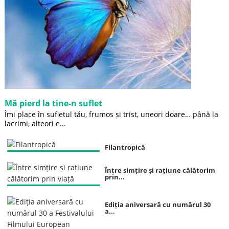
Mă pierd la tine-n suflet
Îmi place în sufletul tău, frumos și trist, uneori doare… până la
lacrimi, alteori e...
Filantropică
Între simțire și rațiune călătorim
prin...
Ediția aniversară cu numărul 30
a...