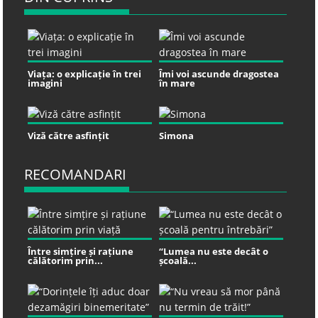
Viața: o explicație în trei
Îmi voi ascunde dragostea
imagini
în mare
Viză către asfințit
Simona
RECOMANDARI
Între simțire și rațiune
“Lumea nu este decât o
călătorim prin...
școală...