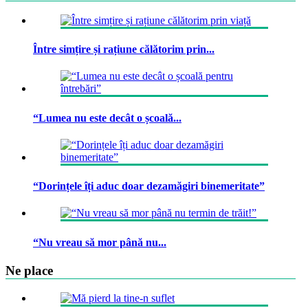
Între simțire și rațiune călătorim prin...
“Lumea nu este decât o școală...
“Dorințele îți aduc doar dezamăgiri binemeritate”
“Nu vreau să mor până nu...
Ne place