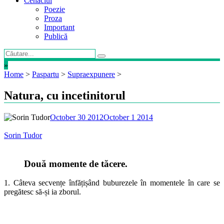
Cenaclul
Poezie
Proza
Important
Publică
»
Home
>
Paspartu
>
Supraexpunere
>
Natura, cu incetinitorul
October 30 2012
October 1 2014
Sorin Tudor
Două momente de tăcere.
1. Câteva secvențe înfățișând buburezele în momentele în care se
pregătesc să-și ia zborul.