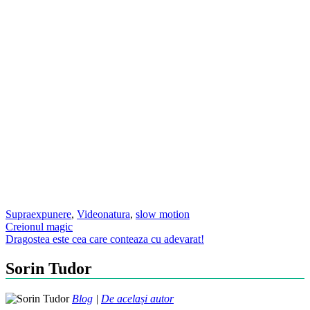
Supraexpunere
,
Video
natura
,
slow motion
Post
Creionul magic
Dragostea este cea care conteaza cu adevarat!
navigation
Sorin Tudor
Blog
|
De același autor