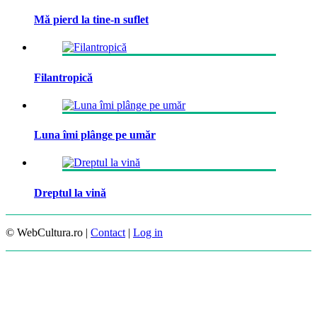
Mă pierd la tine-n suflet
Filantropică
Luna îmi plânge pe umăr
Dreptul la vină
© WebCultura.ro |
Contact
|
Log in