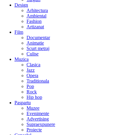
Design
Arhitectura
Ambiental
Fashion
Artizanat
Film
Documentar
Animatie
Scurt metraj
Culise
Muzica
Clasica
Jazz
Opera
Traditionala
Pop
Rock
Hip hop
Paspartu
Muzee
Evenimente
Advertising
Supraexpunere
Proiecte