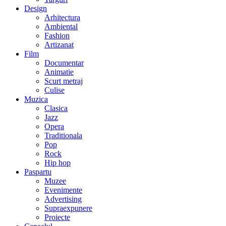
Design
Arhitectura
Ambiental
Fashion
Artizanat
Film
Documentar
Animatie
Scurt metraj
Culise
Muzica
Clasica
Jazz
Opera
Traditionala
Pop
Rock
Hip hop
Paspartu
Muzee
Evenimente
Advertising
Supraexpunere
Proiecte