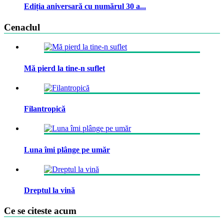
Ediția aniversară cu numărul 30 a...
Cenaclul
Mă pierd la tine-n suflet
Filantropică
Luna îmi plânge pe umăr
Dreptul la vină
Ce se citeste acum