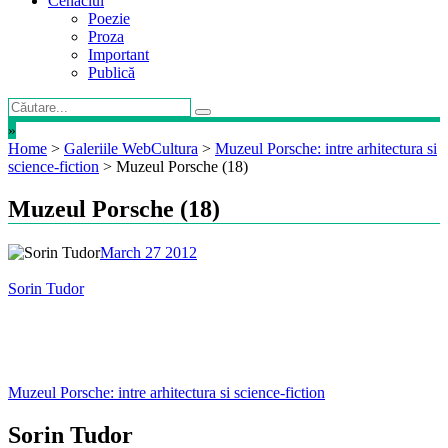
Cenaclul
Poezie
Proza
Important
Publică
»
Home
>
Galeriile WebCultura
>
Muzeul Porsche: intre arhitectura si
science-fiction
>
Muzeul Porsche (18)
Muzeul Porsche (18)
March 27 2012
Sorin Tudor
Post
Muzeul Porsche: intre arhitectura si science-fiction
navigation
Sorin Tudor