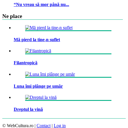
“Nu vreau să mor până nu...
Ne place
Mă pierd la tine-n suflet
Filantropică
Luna îmi plânge pe umăr
Dreptul la vină
© WebCultura.ro |
Contact
|
Log in