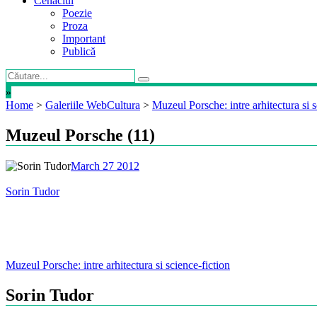
Cenaclul
Poezie
Proza
Important
Publică
»
Home
>
Galeriile WebCultura
>
Muzeul Porsche: intre arhitectura si s
Muzeul Porsche (11)
March 27 2012
Sorin Tudor
Post
Muzeul Porsche: intre arhitectura si science-fiction
navigation
Sorin Tudor