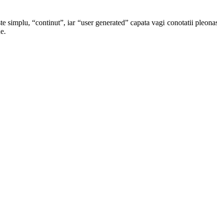
te simplu, “continut”, iar “user generated” capata vagi conotatii pleonast
e.