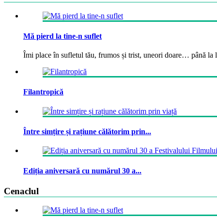
Mă pierd la tine-n suflet
Îmi place în sufletul tău, frumos și trist, uneori doare… până la la
Filantropică
Între simțire și rațiune călătorim prin...
Ediția aniversară cu numărul 30 a...
Cenaclul