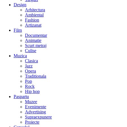
Design
Arhitectura
Ambiental
Fashion
Artizanat
Film
Documentar
Animatie
Scurt metraj
Culise
Muzica
Clasica
Jazz
Opera
Traditionala
Pop
Rock
Hip hop
Paspartu
Muzee
Evenimente
Advertising
Supraexpunere
Proiecte