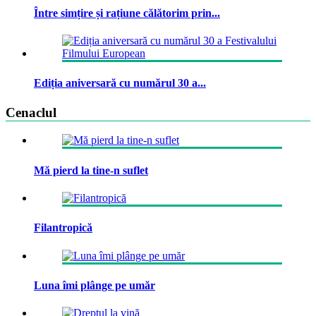
Între simțire și rațiune călătorim prin...
Ediția aniversară cu numărul 30 a...
Cenaclul
Mă pierd la tine-n suflet
Filantropică
Luna îmi plânge pe umăr