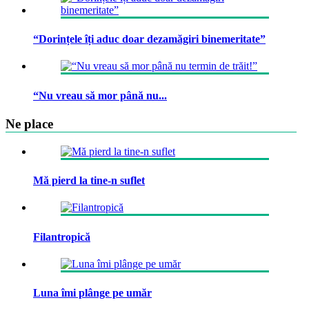
“Dorințele îți aduc doar dezamăgiri binemeritate”
“Nu vreau să mor până nu...
Ne place
Mă pierd la tine-n suflet
Filantropică
Luna îmi plânge pe umăr