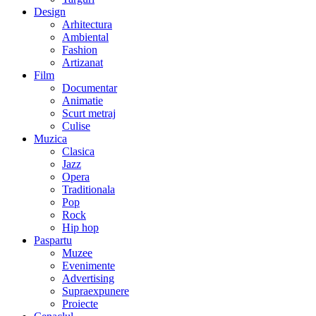
Design
Arhitectura
Ambiental
Fashion
Artizanat
Film
Documentar
Animatie
Scurt metraj
Culise
Muzica
Clasica
Jazz
Opera
Traditionala
Pop
Rock
Hip hop
Paspartu
Muzee
Evenimente
Advertising
Supraexpunere
Proiecte