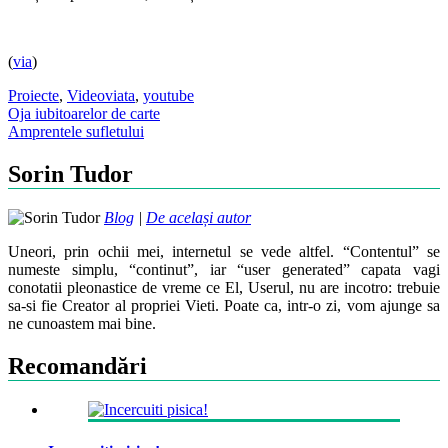
(
via
)
Proiecte
,
Video
viata
,
youtube
Post
Oja iubitoarelor de carte
Amprentele sufletului
navigation
Sorin Tudor
Blog
|
De același autor
Uneori, prin ochii mei, internetul se vede altfel. “Contentul” se
numeste simplu, “continut”, iar “user generated” capata vagi
conotatii pleonastice de vreme ce El, Userul, nu are incotro: trebuie
sa-si fie Creator al propriei Vieti. Poate ca, intr-o zi, vom ajunge sa
ne cunoastem mai bine.
Recomandări