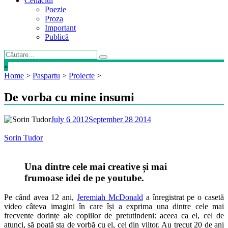
Cenaclul
Poezie
Proza
Important
Publică
»
Home
>
Paspartu
>
Proiecte
>
De vorba cu mine insumi
July 6 2012
September 28 2014
Sorin Tudor
Una dintre cele mai creative și mai
frumoase idei de pe youtube.
Pe când avea 12 ani,
Jeremiah McDonald
a înregistrat pe o casetă
video câteva imagini în care își a exprima una dintre cele mai
frecvente dorințe ale copiilor de pretutindeni: aceea ca el, cel de
atunci, să poată sta de vorbă cu el, cel din viitor. Au trecut 20 de ani