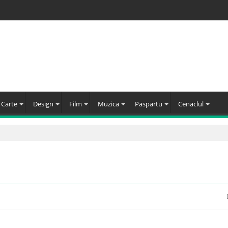
Carte
Design
Film
Muzica
Paspartu
Cenaclul