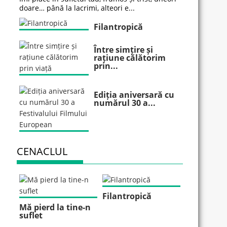
doare… până la lacrimi, alteori e...
Filantropică
Între simțire și
rațiune călătorim
prin...
Ediția aniversară cu
numărul 30 a...
CENACLUL
Filantropică
Mă pierd la tine-n
suflet