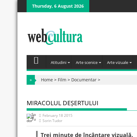
Skip
Thursday, 6 August 2026
to
content
Atitudini
Arte scenice
Arte vizuale
»
Home
>
Film
>
Documentar
>
MIRACOLUL DEȘERTULUI
February 18 2015
Sorin Tudor
Trei minute de încântare vizuală.