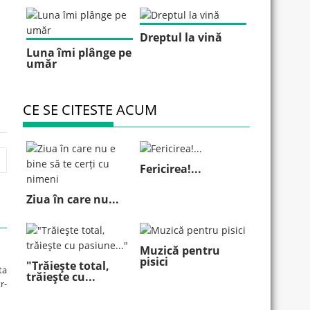
Dreptul la vină
Luna îmi plânge pe
umăr
CE SE CITESTE ACUM
Fericirea!...
Ziua în care nu...
Muzică pentru
pisici
"Trăieşte total,
ta
trăieşte cu...
r-