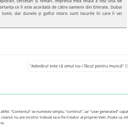
plorări, cercetări și filmări, impresia mea finală a fost una de
rtanța ce îi este acordată de către oamenii din Emirate. Dubai
lumii, dar dunele și golful istoric sunt locurile în care îi vei
“Adevărul este că omul nu-i făcut pentru muncă”
e altfel. “Contentul” se numeste simplu, “continut”, iar “user generated” capa
Userul, nu are incotro: trebuie sa-si fie Creator al propriei Vieti. Poate ca, int
ne.