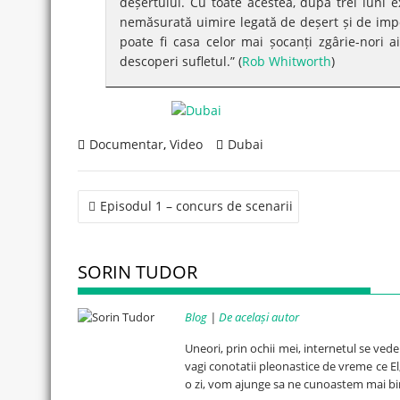
deșertului. Cu toate acestea, după trei luni ex
nemăsurată uimire legată de deșert și de impo
poate fi casa celor mai șocanți zgârie-nori ai 
descoperi sufletul.” (
Rob Whitworth
)
Documentar
,
Video
Dubai
Post
Episodul 1 – concurs de scenarii
navigation
SORIN TUDOR
Blog
|
De același autor
Uneori, prin ochii mei, internetul se ved
vagi conotatii pleonastice de vreme ce El, 
o zi, vom ajunge sa ne cunoastem mai bi