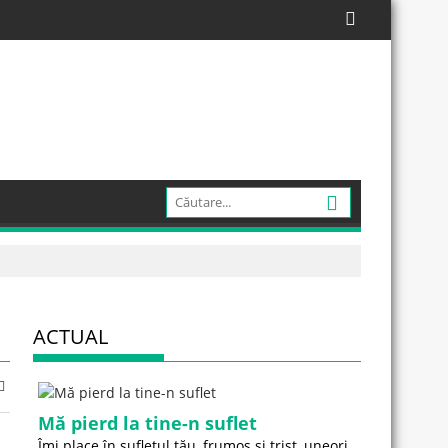
ACTUAL
Mă pierd la tine-n suflet
Îmi place în sufletul tău, frumos și trist, uneori