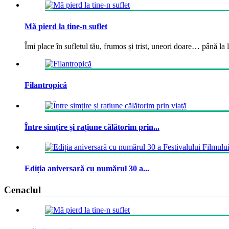
Mă pierd la tine-n suflet
Îmi place în sufletul tău, frumos și trist, uneori doare… până la la
Filantropică
Între simțire și rațiune călătorim prin...
Ediția aniversară cu numărul 30 a...
Cenaclul