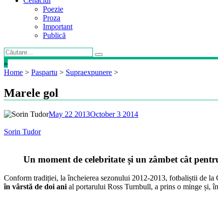
Cenaclul
Poezie
Proza
Important
Publică
»
Home
>
Paspartu
>
Supraexpunere
>
Marele gol
May 22 2013
October 3 2014
Sorin Tudor
Un moment de celebritate și un zâmbet cât pentru
Conform tradiției, la încheierea sezonului 2012-2013, fotbaliștii de la 
în vârstă de doi ani
al portarului Ross Turnbull, a prins o minge și, în 