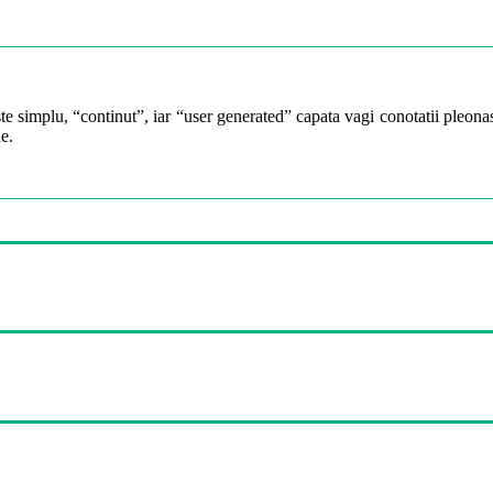
te simplu, “continut”, iar “user generated” capata vagi conotatii pleonast
e.