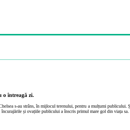
 o întreagă zi.
Chelsea s-au strâns, în mijlocul terenului, pentru a mulțumi publicului. Și
încurajările și ovațiile publicului a înscris primul mare gol din viața sa. 