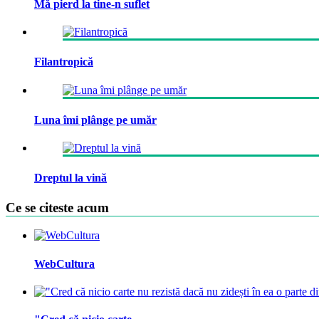
Mă pierd la tine-n suflet
Filantropică
Luna îmi plânge pe umăr
Dreptul la vină
Ce se citeste acum
WebCultura