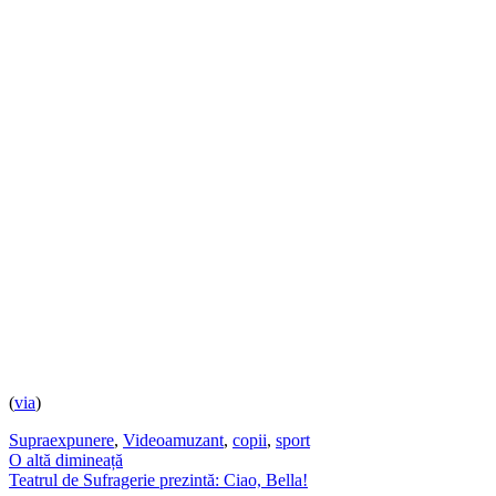
(
via
)
Supraexpunere
,
Video
amuzant
,
copii
,
sport
Post
O altă dimineață
Teatrul de Sufragerie prezintă: Ciao, Bella!
navigation