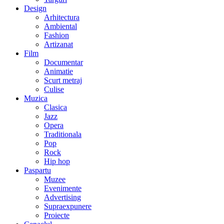
Design
Arhitectura
Ambiental
Fashion
Artizanat
Film
Documentar
Animatie
Scurt metraj
Culise
Muzica
Clasica
Jazz
Opera
Traditionala
Pop
Rock
Hip hop
Paspartu
Muzee
Evenimente
Advertising
Supraexpunere
Proiecte