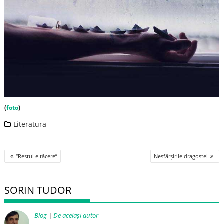
(
foto
)
Literatura
Post
“Restul e tăcere”
Nesfârșirile dragostei
navigation
SORIN TUDOR
Blog
|
De același autor