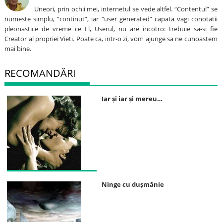
Uneori, prin ochii mei, internetul se vede altfel. “Contentul” se
numeste simplu, “continut”, iar “user generated” capata vagi conotatii
pleonastice de vreme ce El, Userul, nu are incotro: trebuie sa-si fie
Creator al propriei Vieti. Poate ca, intr-o zi, vom ajunge sa ne cunoastem
mai bine.
RECOMANDĂRI
Iar și iar și mereu…
Ninge cu dușmănie