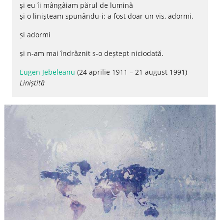
şi eu îi mângâiam părul de lumină
şi o linișteam spunându-i: a fost doar un vis, adormi.
și adormi
și n-am mai îndrăznit s-o deștept niciodată.
Eugen Jebeleanu
(24 aprilie 1911 – 21 august 1991)
Liniștită