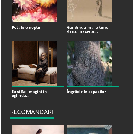
Petalele nopții
Gandindu-ma la tine:
dans, magie si...
Ea si Ea: imagini in
Îngrădirile copacilor
oglinda...
RECOMANDARI