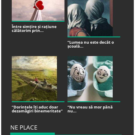
Între simțire și rațiune
călătorim prin...
“Lumea nu este decât o
școală...
“Dorințele îți aduc doar
“Nu vreau să mor până
dezamăgiri binemeritate”
nu...
NE PLACE