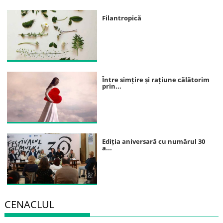
Filantropică
Între simțire și rațiune călătorim
prin...
Ediția aniversară cu numărul 30
a...
CENACLUL