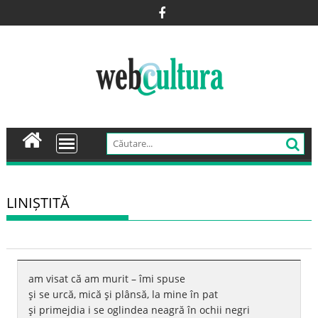
Skip
to
content
LINIȘTITĂ
am visat că am murit – îmi spuse
şi se urcă, mică şi plânsă, la mine în pat
şi primejdia i se oglindea neagră în ochii negri