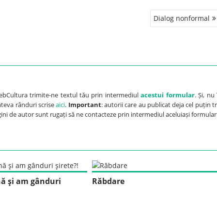
Dialog nonformal
ebCultura trimite-ne textul tău prin intermediul
acestui formular
. Și, nu 
câteva rânduri scrise
aici
.
Important
: autorii care au publicat deja cel puțin tr
agini de autor sunt rugați să ne contacteze prin intermediul aceluiași formular
nă şi am gânduri
Răbdare