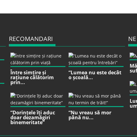
RECOMANDARI
NE
Mă 
suf
Între simțire și
“Lumea nu este decât
rațiune călătorim
o școală...
prin...
Lu
um
“Dorințele îți aduc
“Nu vreau să mor
doar dezamăgiri
până nu...
binemeritate”