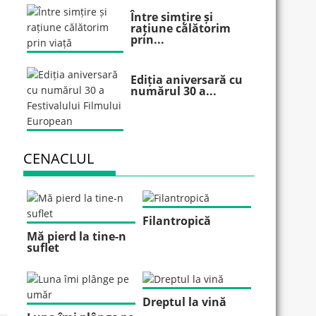
Între simțire și
rațiune călătorim
prin...
Ediția aniversară cu
numărul 30 a...
CENACLUL
Filantropică
Mă pierd la tine-n
suflet
Dreptul la vină