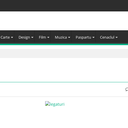
Carte
Design
Film
Muzica
Paspartu
Cenaclul