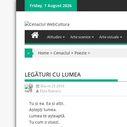
Skip
Friday, 7 August 2026
to
content
Atitudini
Arte scenice
Arte vizuale
»
Home
>
Cenaclul
>
Poezie
>
LEGĂTURI CU LUMEA
March 25 2016
Elisa Butnaru
Tu și ea. Ea și alții.
Aștepți lumea.
Lumea te așteaptă.
Tu cum o visezi.