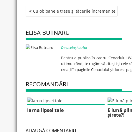
Post
Cu obloanele trase şi tăcerile încremenite
navigation
ELISA BUTNARU
De același autor
Pentru a publica în cadrul Cenaclului W
ultimul rând, te rugăm să citești și cele 
creații în paginile Cenaclului și doresc p
RECOMANDĂRI
Iarna lipsei tale
E lună pli
şirete?!
ADAUGĂ COMENTARIU