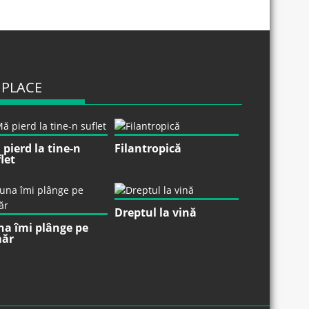
 PLACE
pierd la tine-n
Filantropică
let
Dreptul la vină
na îmi plânge pe
ăr