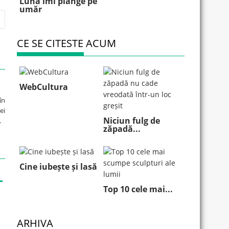
Luna îmi plânge pe
umăr
CE SE CITESTE ACUM
WebCultura
în
ei
Niciun fulg de
.
zăpadă...
Cine iubește și lasă
Top 10 cele mai...
ARHIVA