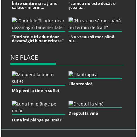
Între simțire și rațiune
“Lumea nu este decât o
călătorim prin...
școală...
“Dorințele îți aduc doar
“Nu vreau să mor până
dezamăgiri binemeritate”
nu...
NE PLACE
Filantropică
Mă pierd la tine-n suflet
Dreptul la vină
Luna îmi plânge pe umăr