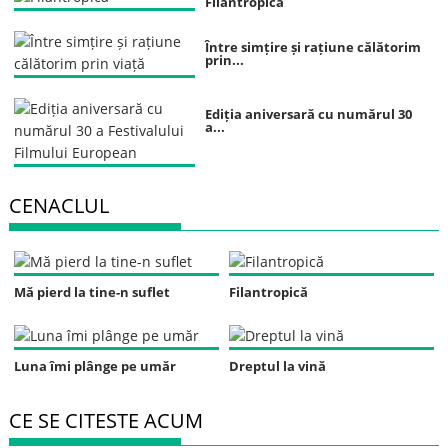
Filantropică
Între simțire și rațiune călătorim
prin...
Ediția aniversară cu numărul 30
a...
CENACLUL
Mă pierd la tine-n suflet
Filantropică
Luna îmi plânge pe umăr
Dreptul la vină
CE SE CITESTE ACUM