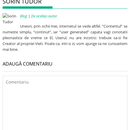
SORIN TUDOR
Blog
|
De același autor
Uneori, prin ochii mei, internetul se vede altfel. “Contentul” se
numeste simplu, “continut”, iar “user generated” capata vagi conotatii
pleonastice de vreme ce El, Userul, nu are incotro: trebuie sa-si fie
Creator al propriei Vieti. Poate ca, intr-o zi, vom ajunge sa ne cunoastem
mai bine.
ADAUGĂ COMENTARIU