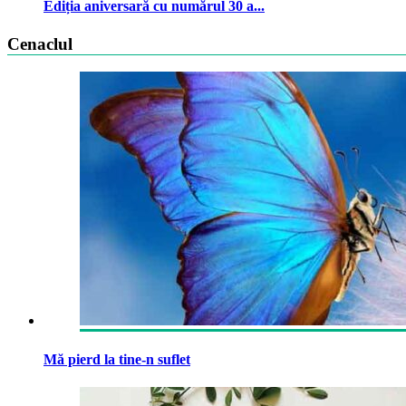
Ediția aniversară cu numărul 30 a...
Cenaclul
Mă pierd la tine-n suflet