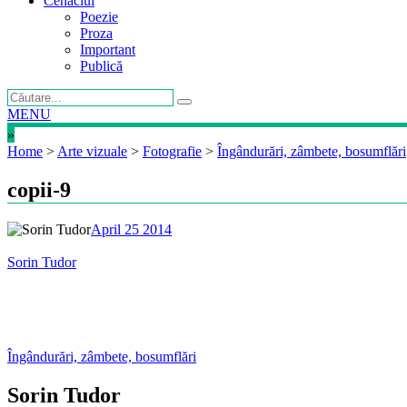
Cenaclul
Poezie
Proza
Important
Publică
MENU
»
Home
>
Arte vizuale
>
Fotografie
>
Îngândurări, zâmbete, bosumflări
copii-9
April 25 2014
Sorin Tudor
Post
Îngândurări, zâmbete, bosumflări
navigation
Sorin Tudor