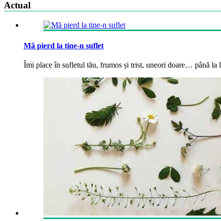
Actual
Mă pierd la tine-n suflet
Îmi place în sufletul tău, frumos și trist, uneori doare… până la la