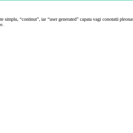
te simplu, “continut”, iar “user generated” capata vagi conotatii pleonast
e.