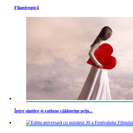
Filantropică
Între simțire și rațiune călătorim prin...