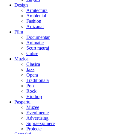
Design
Arhitectura
Ambiental
Fashion
Artizanat
Film
Documentar
Animatie
Scurt metraj
Culise
Muzica
Clasica
Jazz
Opera
Traditionala
Pop
Rock
Hip hop
Paspartu
Muzee
Evenimente
Advertising
Supraexpunere
Proiecte