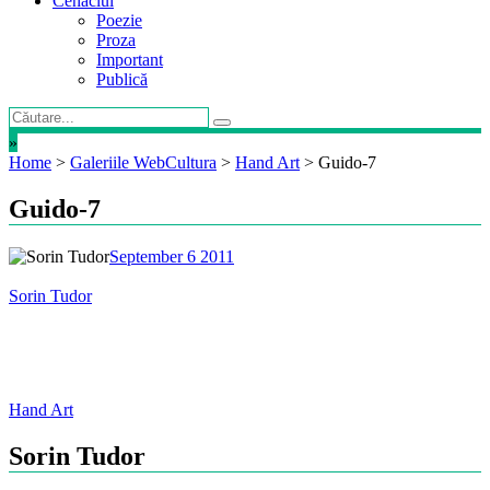
Cenaclul
Poezie
Proza
Important
Publică
»
Home
>
Galeriile WebCultura
>
Hand Art
>
Guido-7
Guido-7
September 6 2011
Sorin Tudor
Post
Hand Art
navigation
Sorin Tudor