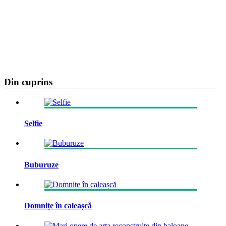
Din cuprins
Selfie
Buburuze
Domnițe în caleașcă