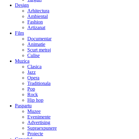
Design
Arhitectura
Ambiental
Fashion
Artizanat
Film
Documentar
Animatie
Scurt metraj
Culise
Muzica
Clasica
Jazz
Opera
Traditionala
Pop
Rock
Hip hop
Paspartu
Muzee
Evenimente
Advertising
Supraexpunere
Proiecte