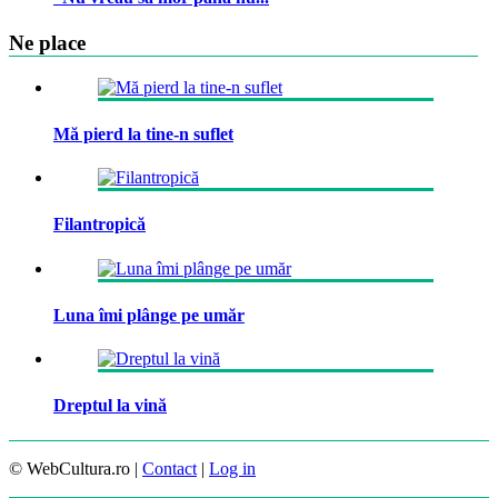
Ne place
Mă pierd la tine-n suflet
Filantropică
Luna îmi plânge pe umăr
Dreptul la vină
© WebCultura.ro |
Contact
|
Log in