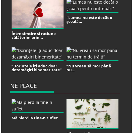
“Lumea nu este decât o
școală...
Între simțire și rațiune
călătorim prin...
“Dorințele îți aduc doar
“Nu vreau să mor până
dezamăgiri binemeritate”
nu...
NE PLACE
Mă pierd la tine-n suflet