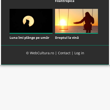
Filantropică
Luna îmi plânge pe umăr
Dreptul la vină
© WebCultura.ro |
Contact
|
Log in