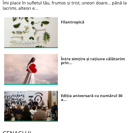
Îmi place în sufletul tău, frumos și trist, uneori doare… până la
lacrimi, alteori e...
Filantropică
Între simțire și rațiune călătorim
prin...
Ediția aniversară cu numărul 30
a...