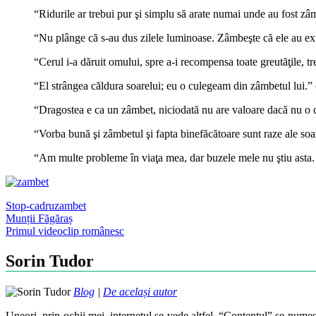
“Ridurile ar trebui pur şi simplu să arate numai unde au fost z
“Nu plânge că s-au dus zilele luminoase. Zâmbeşte că ele au ex
“Cerul i-a dăruit omului, spre a-i recompensa toate greutăţile, 
“El strângea căldura soarelui; eu o culegeam din zâmbetul lui.” 
“Dragostea e ca un zâmbet, niciodată nu are valoare dacă nu o d
“Vorba bună şi zâmbetul şi fapta binefăcătoare sunt raze ale soar
“Am multe probleme în viaţa mea, dar buzele mele nu ştiu asta.
Stop-cadru
zambet
Post
Munții Făgăraș
Primul videoclip românesc
navigation
Sorin Tudor
Blog
|
De același autor
Uneori, prin ochii mei, internetul se vede altfel. “Contentul” se numes