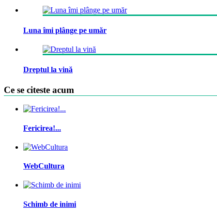
Luna îmi plânge pe umăr
Dreptul la vină
Ce se citeste acum
Fericirea!...
WebCultura
Schimb de inimi