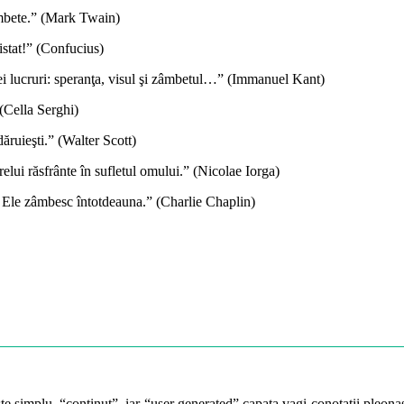
âmbete.” (Mark Twain)
istat!” (Confucius)
trei lucruri: speranţa, visul şi zâmbetul…” (Immanuel Kant)
(Cella Serghi)
ăruieşti.” (Walter Scott)
elui răsfrânte în sufletul omului.” (Nicolae Iorga)
 Ele zâmbesc întotdeauna.” (Charlie Chaplin)
te simplu, “continut”, iar “user generated” capata vagi conotatii pleonast