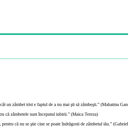
decât un zâmbet trist e faptul de a nu mai şti să zâmbeşti.” (Mahatma Gan
ru că zâmbetele sunt începutul iubirii.” (Maica Tereza)
st, pentru că nu se ştie cine se poate îndrăgosti de zâmbetul tău.” (Gabr