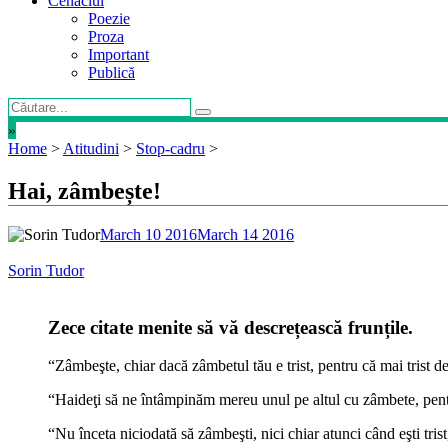
Cenaclul
Poezie
Proza
Important
Publică
»
Home
>
Atitudini
>
Stop-cadru
>
Hai, zâmbește!
March 10 2016
March 14 2016
Sorin Tudor
Zece citate menite să vă descrețească frunțile.
“Zâmbeşte, chiar dacă zâmbetul tău e trist, pentru că mai trist 
“Haideţi să ne întâmpinăm mereu unul pe altul cu zâmbete, pent
“Nu înceta niciodată să zâmbeşti, nici chiar atunci când eşti tri