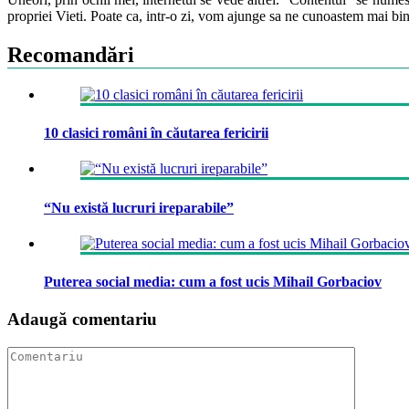
propriei Vieti. Poate ca, intr-o zi, vom ajunge sa ne cunoastem mai bin
Recomandări
10 clasici români în căutarea fericirii
“Nu există lucruri ireparabile”
Puterea social media: cum a fost ucis Mihail Gorbaciov
Adaugă comentariu