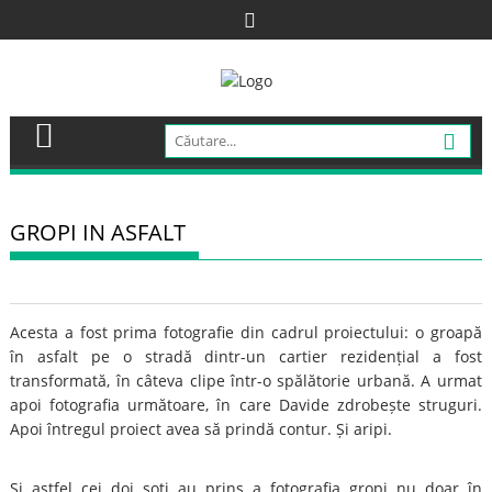
Skip
to
content
GROPI IN ASFALT
Acesta a fost prima fotografie din cadrul proiectului: o groapă
în asfalt pe o stradă dintr-un cartier rezidențial a fost
transformată, în câteva clipe într-o spălătorie urbană. A urmat
apoi fotografia următoare, în care Davide zdrobește struguri.
Apoi întregul proiect avea să prindă contur. Și aripi.
Și astfel cei doi soți au prins a fotografia gropi nu doar în