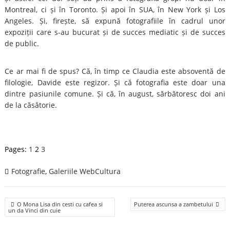
Montreal, ci și în Toronto. Și apoi în SUA, în New York și Los
Angeles. Și, firește, să expună fotografiile în cadrul unor
expoziții care s-au bucurat și de succes mediatic și de succes
de public.
Ce ar mai fi de spus? Că, în timp ce Claudia este absoventă de
filologie, Davide este regizor. Și că fotografia este doar una
dintre pasiunile comune. Și că, în august, sărbătoresc doi ani
de la căsătorie.
Pages:
1
2
3
Fotografie
,
Galeriile WebCultura
Post
O Mona Lisa din cesti cu cafea si
Puterea ascunsa a zambetului
navigation
un da Vinci din cuie