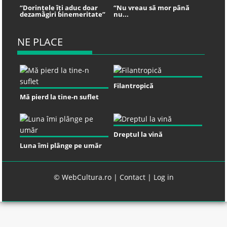
“Dorințele îți aduc doar
“Nu vreau să mor până
dezamăgiri binemeritate”
nu...
NE PLACE
Filantropică
Mă pierd la tine-n suflet
Dreptul la vină
Luna îmi plânge pe umăr
© WebCultura.ro |
Contact
|
Log in