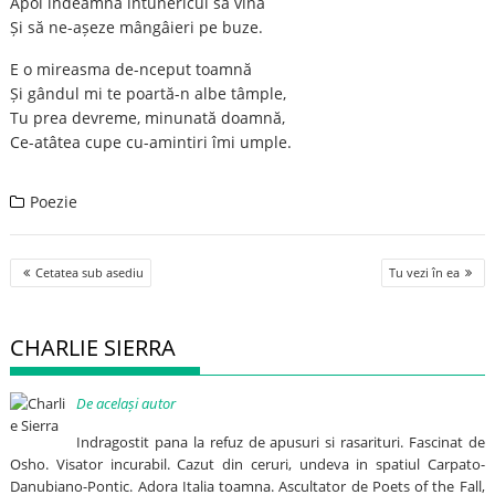
Apoi îndeamnă întunericul să vină
Și să ne-așeze mângâieri pe buze.
E o mireasma de-nceput toamnă
Și gândul mi te poartă-n albe tâmple,
Tu prea devreme, minunată doamnă,
Ce-atâtea cupe cu-amintiri îmi umple.
Poezie
Post
Cetatea sub asediu
Tu vezi în ea
navigation
CHARLIE SIERRA
De același autor
Indragostit pana la refuz de apusuri si rasarituri. Fascinat de
Osho. Visator incurabil. Cazut din ceruri, undeva in spatiul Carpato-
Danubiano-Pontic. Adora Italia toamna. Ascultator de Poets of the Fall,