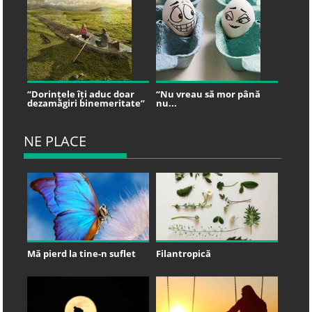
“Dorințele îți aduc doar
“Nu vreau să mor până
dezamăgiri binemeritate”
nu...
NE PLACE
Mă pierd la tine-n suflet
Filantropică