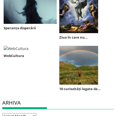
Speranța disperării
Ziua în care nu...
WebCultura
10 curiozități legate de...
ARHIVA
Arhiva