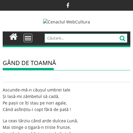
Skip
to
content
GÂND DE TOAMNĂ
Ascunde-mă-n căușul umbrei tale
Și lasă-mi zâmbetul să cadă,
Pe pașii ce îți stau pe nori agale,
Când asfințitu-i copt fără de pată !
La ceas târziu când arde dulcea Lună,
Mai stinge o țigară-n triste frunze,