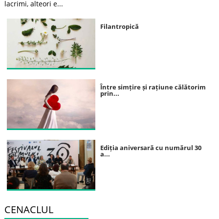
lacrimi, alteori e...
Filantropică
Între simțire și rațiune călătorim
prin...
Ediția aniversară cu numărul 30
a...
CENACLUL