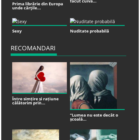
făcut cuiva...
Prima librărie din Europa
unde cărţile...
Sexy
Nuditate probabilă
RECOMANDARI
Între simțire și rațiune
călătorim prin...
“Lumea nu este decât o
școală...