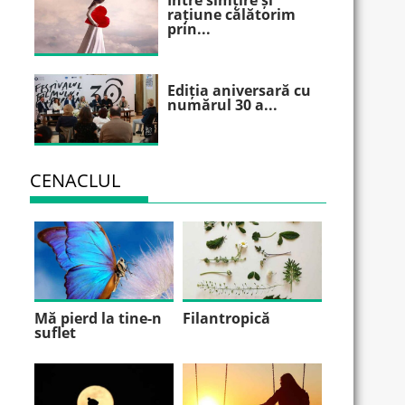
Între simțire și
rațiune călătorim
prin...
Ediția aniversară cu
numărul 30 a...
CENACLUL
Mă pierd la tine-n
Filantropică
suflet