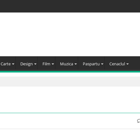
Carte
Design
Film
Muzica
Paspartu
Cenaclul