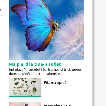
în
ța
Mă pierd la tine-n suflet
Îmi place în sufletul tău, frumos și trist, uneori
doare… până la lacrimi, alteori e...
Filantropică