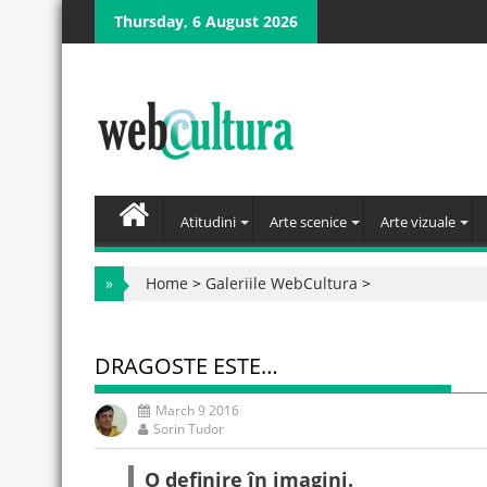
Skip
Thursday, 6 August 2026
to
content
Atitudini
Arte scenice
Arte vizuale
»
Home
>
Galeriile WebCultura
>
DRAGOSTE ESTE…
March 9 2016
Sorin Tudor
O definire în imagini.