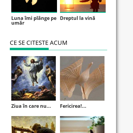
Luna îmi plânge pe
Dreptul la vină
umăr
CE SE CITESTE ACUM
Ziua în care nu...
Fericirea!...