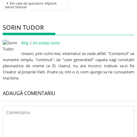
Post
Din sala de spectacol: eXplore
navigation
dance festival
SORIN TUDOR
Blog
|
De același autor
Uneori, prin ochii mei, internetul se vede altfel. “Contentul” se
numeste simplu, “continut”, iar “user generated” capata vagi conotatii
pleonastice de vreme ce El, Userul, nu are incotro: trebuie sa-si fie
Creator al propriei Vieti. Poate ca, intr-o zi, vom ajunge sa ne cunoastem
mai bine.
ADAUGĂ COMENTARIU