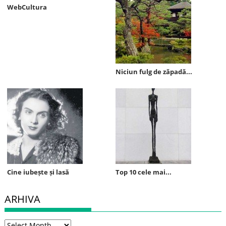
WebCultura
Niciun fulg de zăpadă...
Cine iubește și lasă
Top 10 cele mai...
ARHIVA
Arhiva