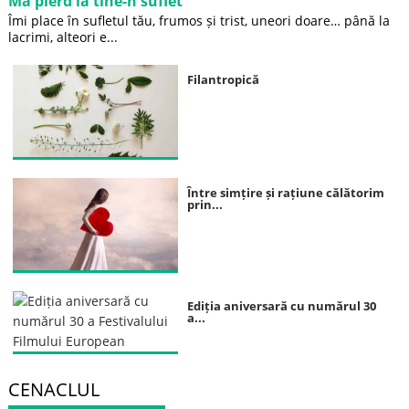
Mă pierd la tine-n suflet
Îmi place în sufletul tău, frumos și trist, uneori doare… până la
lacrimi, alteori e...
Filantropică
Între simțire și rațiune călătorim
prin...
Ediția aniversară cu numărul 30
a...
CENACLUL