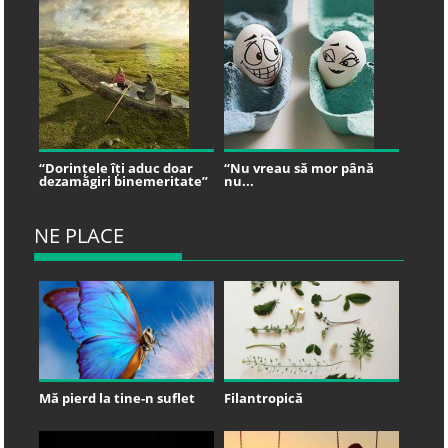
“Dorințele îți aduc doar
“Nu vreau să mor până
dezamăgiri binemeritate”
nu...
NE PLACE
Mă pierd la tine-n suflet
Filantropică