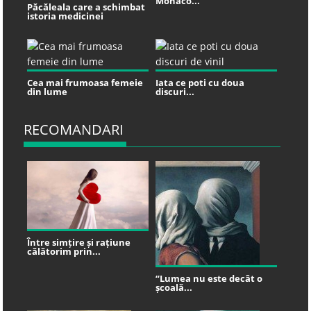
Monaco...
Păcăleala care a schimbat
istoria medicinei
Cea mai frumoasa femeie
Iata ce poti cu doua
din lume
discuri...
RECOMANDARI
Între simțire și rațiune
călătorim prin...
“Lumea nu este decât o
școală...