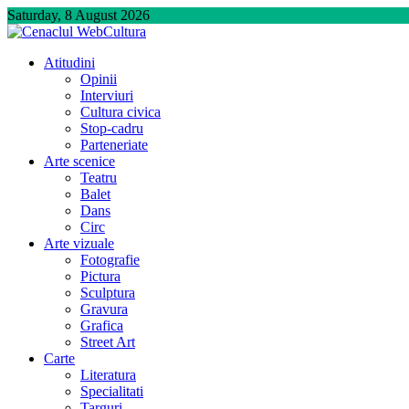
Skip
Saturday, 8 August 2026
to
content
Atitudini
Opinii
Interviuri
Cultura civica
Stop-cadru
Parteneriate
Arte scenice
Teatru
Balet
Dans
Circ
Arte vizuale
Fotografie
Pictura
Sculptura
Gravura
Grafica
Street Art
Carte
Literatura
Specialitati
Targuri