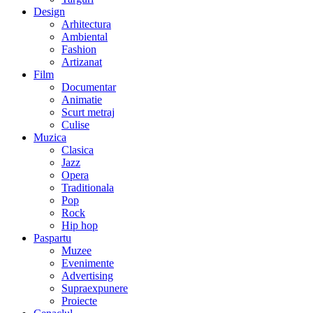
Design
Arhitectura
Ambiental
Fashion
Artizanat
Film
Documentar
Animatie
Scurt metraj
Culise
Muzica
Clasica
Jazz
Opera
Traditionala
Pop
Rock
Hip hop
Paspartu
Muzee
Evenimente
Advertising
Supraexpunere
Proiecte