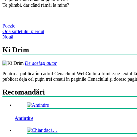
Te plimbi, dar când rămâi la mine?
Poezie
Post
Oda sufletului pierdut
Nouă
navigation
Ki Drim
De același autor
Pentru a publica în cadrul Cenaclului WebCultura trimite-ne textul t
publicat deja cel puțin trei creații în paginile Cenaclului și doresc pag
Recomandări
Amintire