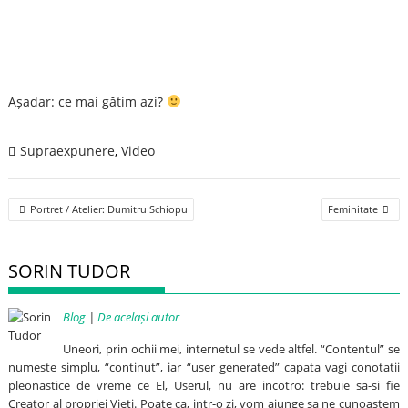
Așadar: ce mai gătim azi?
Supraexpunere
,
Video
Post
Portret / Atelier: Dumitru Schiopu
Feminitate
navigation
SORIN TUDOR
Blog
|
De același autor
Uneori, prin ochii mei, internetul se vede altfel. “Contentul” se
numeste simplu, “continut”, iar “user generated” capata vagi conotatii
pleonastice de vreme ce El, Userul, nu are incotro: trebuie sa-si fie
Creator al propriei Vieti. Poate ca, intr-o zi, vom ajunge sa ne cunoastem