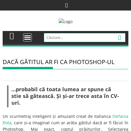
Skip
to
content
DACĂ GĂTITUL AR FI CA PHOTOSHOP-UL
…probabil că toata lumea ar spune că
stie să gătească. Și și-ar trece asta în CV-
uri.
Un scurmetraj inteligent și amuzant creat de italianca
Stefania
Rota
, care și-a imaginat cum ar arăta gătitul dacă ar fi făcut în
Photoshop. Mai exact, coptul prăjiturilor. Selectarea