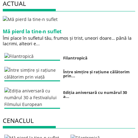
ACTUAL
Mă pierd la tine-n suflet
Îmi place în sufletul tău, frumos și trist, uneori doare… până la
lacrimi, alteori e...
Filantropică
Între simțire și rațiune călătorim
prin...
Ediția aniversară cu numărul 30
a...
CENACLUL