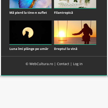
Mă pierd la tine-n suflet
Filantropică
Luna îmi plânge pe umăr
Dreptul la vină
© WebCultura.ro |
Contact
|
Log in