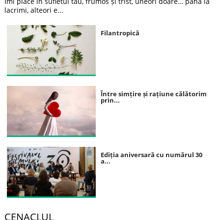
Îmi place în sufletul tău, frumos și trist, uneori doare… până la
lacrimi, alteori e...
Filantropică
Între simțire și rațiune călătorim
prin...
Ediția aniversară cu numărul 30
a...
CENACLUL