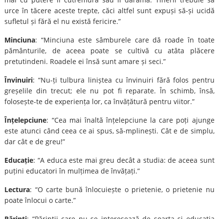
urce în tăcere aceste trepte, căci altfel sunt expuși să-și ucidă
sufletul și fără el nu există fericire.”
Minciuna
: “Minciuna este sâmburele care dă roade în toate
pământurile, de aceea poate se cultivă cu atâta plăcere
pretutindeni. Roadele ei însă sunt amare și seci.”
Învinuiri
: “Nu-ți tulbura liniștea cu învinuiri fără folos pentru
greșelile din trecut; ele nu pot fi reparate. În schimb, însă,
folosește-te de experiența lor, ca învățătură pentru viitor.”
Înțelepciune
: “Cea mai înaltă înțelepciune la care poți ajunge
este atunci când ceea ce ai spus, să-mplinești. Cât e de simplu,
dar cât e de greu!”
Educație
: “A educa este mai greu decât a studia: de aceea sunt
puțini educatori în mulțimea de învățați.”
Lectura
: “O carte bună înlocuiește o prietenie, o prietenie nu
poate înlocui o carte.”
Părinți
: “Părinții care nu se interesează de soarta şi educația