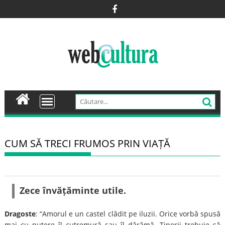
Skip
to
content
CUM SĂ TRECI FRUMOS PRIN VIAȚĂ
Zece învățăminte utile.
Dragoste
: “Amorul e un castel clădit pe iluzii. Orice vorbă spusă
mai cu putere îl cutremură sau îl dărâmă. Tinerii trebuie să