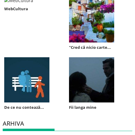
WebCultura
"Cred că nicio carte...
De ce nu contează...
Fii langa mine
ARHIVA