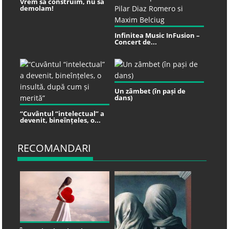
Vrem sa construim, nu sa
demolam!
Infinitea Music InFusion –
Concert de...
Un zâmbet (în pași de
dans)
“Cuvântul “intelectual” a
devenit, bineînțeles, o...
RECOMANDARI