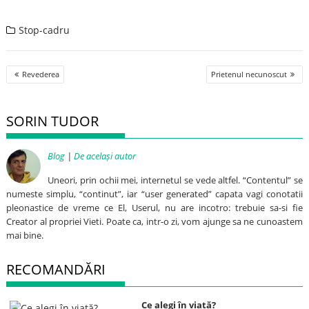
Stop-cadru
Post
Revederea
Prietenul necunoscut
navigation
SORIN TUDOR
Blog
|
De același autor
Uneori, prin ochii mei, internetul se vede altfel. “Contentul” se
numeste simplu, “continut”, iar “user generated” capata vagi conotatii
pleonastice de vreme ce El, Userul, nu are incotro: trebuie sa-si fie
Creator al propriei Vieti. Poate ca, intr-o zi, vom ajunge sa ne cunoastem
mai bine.
RECOMANDĂRI
Ce alegi în viață?