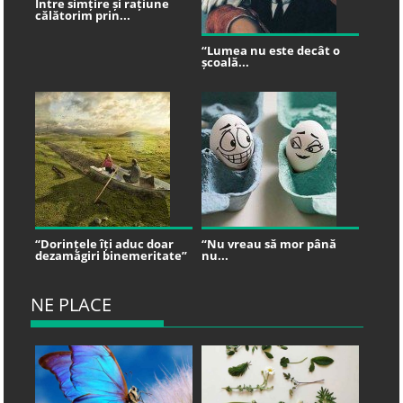
Între simțire și rațiune
călătorim prin...
“Lumea nu este decât o
școală...
“Dorințele îți aduc doar
“Nu vreau să mor până
dezamăgiri binemeritate”
nu...
NE PLACE