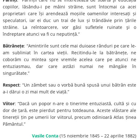
copiilor, lăsându-i pe mâini străine, sunt întocmai ca acei
proprietari care își arendează moșiile oamenilor interesați și
speculatori, iar ei duc un trai de lux și trândăvie prin țările
străine. La reîntoarcere, vor găsi sufletele ruinate şi o
îndreptare atunci va fi cu neputință.”
Bătrânețe
: “Amintirile sunt cele mai duioase rânduri pe care le-
am subliniat în cartea vieții. Recitindu-le la bătrânețe, ne
coborâm cu mintea spre vremile acelea care pe atunci ne
entuziasmau, dar care astăzi numai ne mângâie în
singurătate.”
Respect
: “Un zâmbet sau o vorbă bună spusă unui bătrân este
a-i dărui o zi mai mult de viață.”
Viitor
: “Dacă un popor n-are o tinerime entuziastă, cultă și cu
dor de țară, este pierdut pentru totdeauna. Aceste vlăstare ale
tinereții țin pe umerii lor viitorul, precum odinioară Atlas ținea
Pământul.”
Vasile Conta
(15 noiembrie 1845 – 22 aprilie 1882)