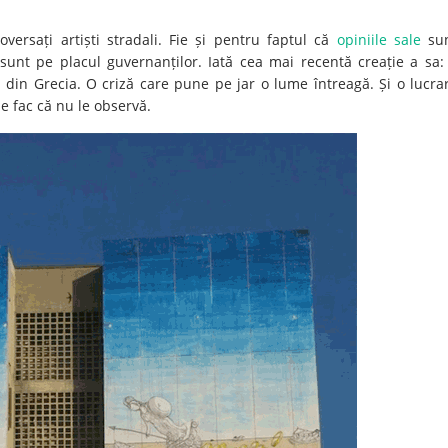
versați artiști stradali. Fie și pentru faptul că
opiniile sale
su
 sunt pe placul guvernanților. Iată cea mai recentă creație a sa:
din Grecia. O criză care pune pe jar o lume întreagă. Și o lucra
e fac că nu le observă.