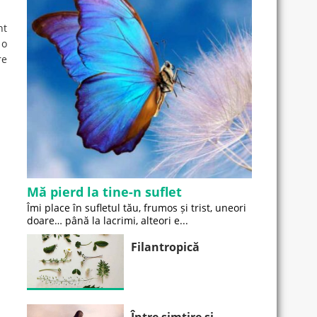
nt
 o
re
Mă pierd la tine-n suflet
Îmi place în sufletul tău, frumos și trist, uneori
doare… până la lacrimi, alteori e...
Filantropică