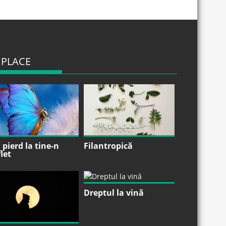
 PLACE
pierd la tine-n
Filantropică
let
Dreptul la vină