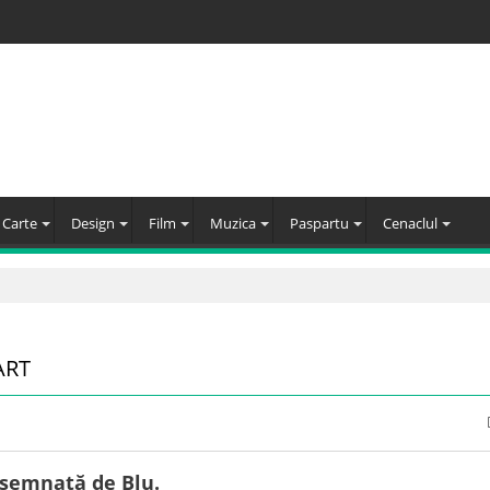
Carte
Design
Film
Muzica
Paspartu
Cenaclul
ART
 semnată de Blu.