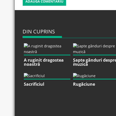
DIN CUPRINS
A ruginit dragostea
Șapte gânduri despr
noastră
muzică
Sacrificiul
Rugăciune