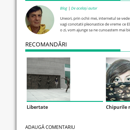
Blog
|
De același autor
Uneori, prin ochii mei, internetul se ved
vagi conotatii pleonastice de vreme ce El, 
o zi, vom ajunge sa ne cunoastem mai bi
RECOMANDĂRI
Libertate
Chipurile r
ADAUGĂ COMENTARIU