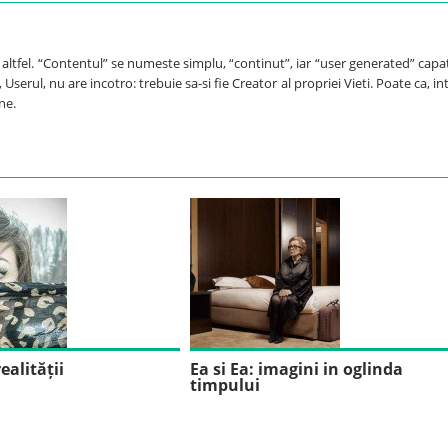
e altfel. “Contentul” se numeste simplu, “continut”, iar “user generated” capa
Userul, nu are incotro: trebuie sa-si fie Creator al propriei Vieti. Poate ca, int
ne.
ealității
Ea si Ea: imagini in oglinda
timpului