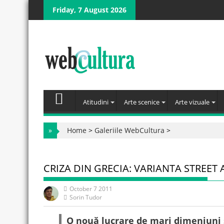
Skip
Friday, 7 August 2026
to
content
Atitudini
Arte scenice
Arte vizuale
»
Home
>
Galeriile WebCultura
>
CRIZA DIN GRECIA: VARIANTA STREET 
October 7 2011
Sorin Tudor
O nouă lucrare de mari dimeniuni