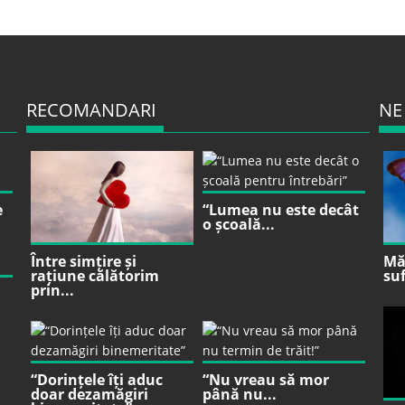
RECOMANDARI
NE
e
“Lumea nu este decât
o școală...
Între simțire și
Mă 
rațiune călătorim
suf
prin...
“Dorințele îți aduc
“Nu vreau să mor
doar dezamăgiri
până nu...