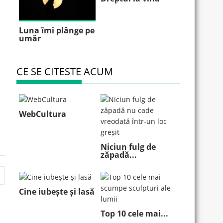
Luna îmi plânge pe
umăr
CE SE CITESTE ACUM
WebCultura
Niciun fulg de
zăpadă...
Cine iubește și lasă
Top 10 cele mai...