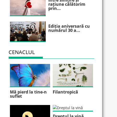
Între simțire și
rațiune călătorim
prin...
Ediția aniversară cu
numărul 30 a...
CENACLUL
Mă pierd la tine-n
Filantropică
suflet
Dreptul la vină