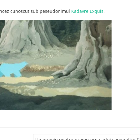
francez cunoscut sub peseudonimul
Kadavre Exquis
.
Un premiu pentru promovarea artei coregrafice