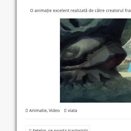
O animație excelent realizată de către creatorul 
Animatie
,
Video
viata
Post
Fetelor, se poarta tractoristii