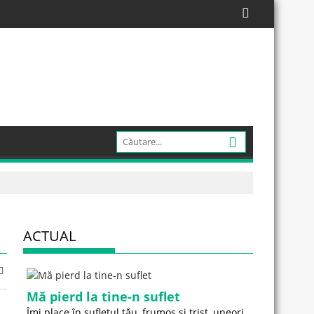
ACTUAL
Mă pierd la tine-n suflet
Îmi place în sufletul tău, frumos și trist, uneori