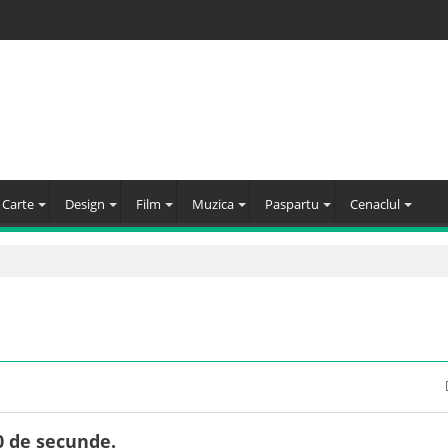
Carte
Design
Film
Muzica
Paspartu
Cenaclul
0 de secunde.