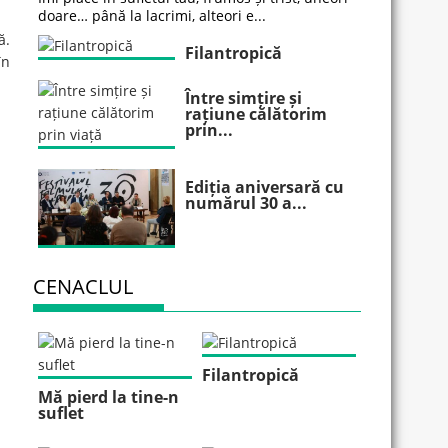
doare… până la lacrimi, alteori e...
ă.
Filantropică
în
Între simțire și
rațiune călătorim
prin...
Ediția aniversară cu
numărul 30 a...
CENACLUL
Filantropică
Mă pierd la tine-n
suflet