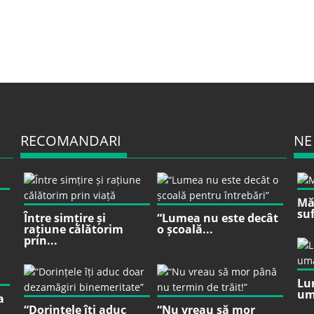
RECOMANDARI
NE
Mă 
suf
Între simțire și
“Lumea nu este decât
rațiune călătorim
o școală...
prin...
Lu
um
a
“Dorințele îți aduc
“Nu vreau să mor