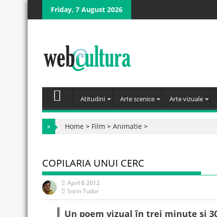
Skip
Friday, 7 August 2026
to
content
Atitudini
Arte scenice
Arte vizuale
»
Home
>
Film
>
Animatie
>
COPILARIA UNUI CERC
April 6 2012
Sorin Tudor
Un poem vizual în trei minute și 3