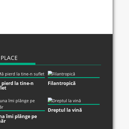
 PLACE
pierd la tine-n
Filantropică
let
Dreptul la vină
na îmi plânge pe
ăr