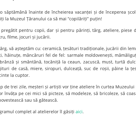
o săptămână înainte de încheierea vacanței și de începerea școli
iți la Muzeul Țăranului ca să mai “copilăriți” puțin!
pregătit pentru copii, dar și pentru părinți, târg, ateliere, piese 
ru, filme, jocuri și jucării.
târg, vă așteptăm cu: ceramică, țesături tradiționale, jucării din lem
ți, hăinuțe, mâncăruri fel de fel: sarmale moldovenești, mămăligu
brânză și smântână, tocăniță la ceaun, zacuscă, must, turtă dulc
jituri de casă, miere, siropuri, dulceață, suc de roșii, pâine la țes
cinte la cuptor.
p de trei zile, meșteri și artiști vor ține ateliere în curtea Muzeului 
vor învăța pe cei mici să picteze, să modeleze, să bricoleze, să coas
povestească sau să gătească.
gramul complet al atelierelor îl găsiți
aici
.