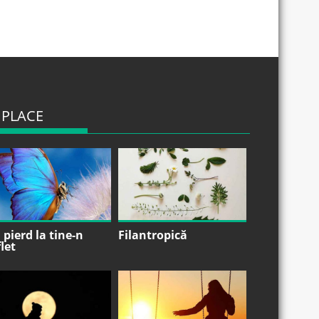
 PLACE
pierd la tine-n
Filantropică
let