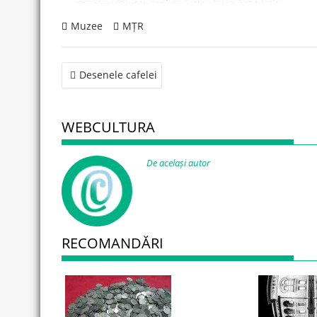
Muzee
MȚR
Post
Desenele cafelei
navigation
WEBCULTURA
De același autor
RECOMANDĂRI