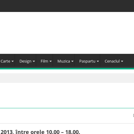
Carte
Design
Film
Muzica
Paspartu
Cenaclul
2013, între orele 10.00 – 18.00.