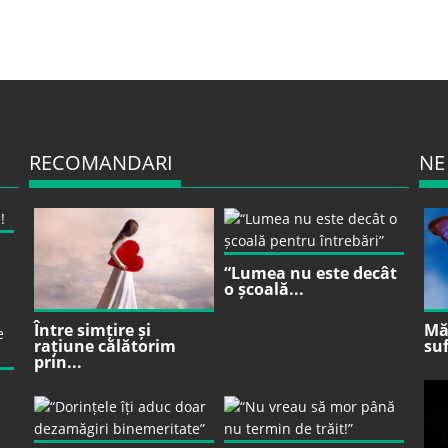
RECOMANDARI
NE
“Lumea nu este decât
o școală...
Între simțire și
Mă 
rațiune călătorim
suf
prin...