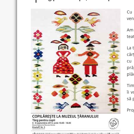
Cu 
ven
Am 
teat
La 
căr
cu 
pră
plă
Tim
îi 
să 
Pro