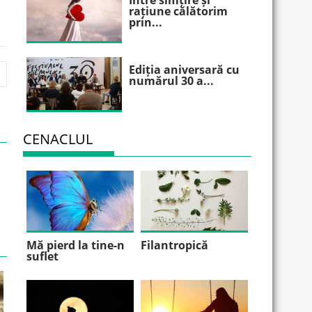
Între simțire și
rațiune călătorim
prin...
Ediția aniversară cu
numărul 30 a...
CENACLUL
Mă pierd la tine-n
Filantropică
suflet