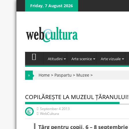
Skip
Friday, 7 August 2026
to
content
Atitudini
Arte scenice
Arte vizuale
»
Home
>
Paspartu
>
Muzee
>
COPILĂREȘTE LA MUZEUL ȚĂRANULUI!
September 4 2013
WebCultura
Târg pentru copii, 6 – 8 septembrie 