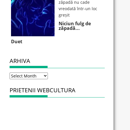
Niciun fulg de
zăpadă...
Duet
ARHIVA
Arhiva
PRIETENII WEBCULTURA