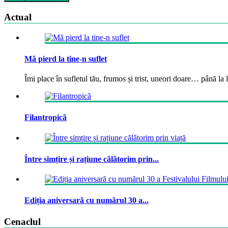
Actual
Mă pierd la tine-n suflet
Îmi place în sufletul tău, frumos și trist, uneori doare… până la la
Filantropică
Între simțire și rațiune călătorim prin...
Ediția aniversară cu numărul 30 a...
Cenaclul