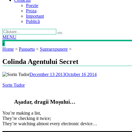
Cenaclul
Poezie
Proza
Important
Publică
MENU
»
Home
>
Paspartu
>
Supraexpunere
>
Colinda Agentului Secret
December 13 2013
October 16 2014
Sorin Tudor
Așadar, dragii Moșului…
You’re making a list,
They’re checking it twice;
They’re watching almost every electronic device…