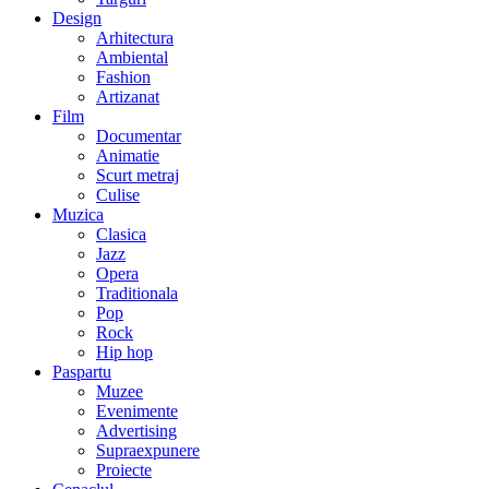
Design
Arhitectura
Ambiental
Fashion
Artizanat
Film
Documentar
Animatie
Scurt metraj
Culise
Muzica
Clasica
Jazz
Opera
Traditionala
Pop
Rock
Hip hop
Paspartu
Muzee
Evenimente
Advertising
Supraexpunere
Proiecte