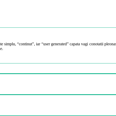
te simplu, “continut”, iar “user generated” capata vagi conotatii pleonast
e.