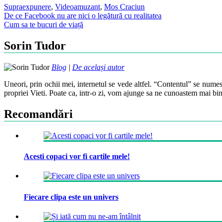
Supraexpunere
,
Video
amuzant
,
Mos Craciun
Post
De ce Facebook nu are nici o legătură cu realitatea
Cum sa te bucuri de viață
navigation
Sorin Tudor
Blog
|
De același autor
Uneori, prin ochii mei, internetul se vede altfel. “Contentul” se numes
propriei Vieti. Poate ca, intr-o zi, vom ajunge sa ne cunoastem mai bin
Recomandări
Acesti copaci vor fi cartile mele!
Fiecare clipa este un univers