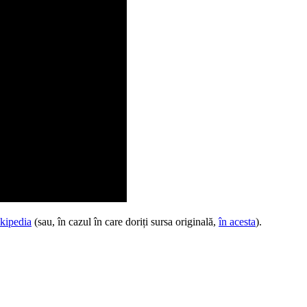
ikipedia
(sau, în cazul în care doriți sursa originală,
în acesta
).