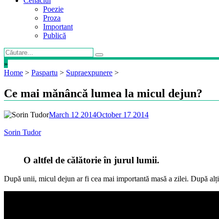
Cenaclul
Poezie
Proza
Important
Publică
»
Home
>
Paspartu
>
Supraexpunere
>
Ce mai mănâncă lumea la micul dejun?
March 12 2014
October 17 2014
Sorin Tudor
O altfel de călătorie în jurul lumii.
După unii, micul dejun ar fi cea mai importantă masă a zilei. După alții