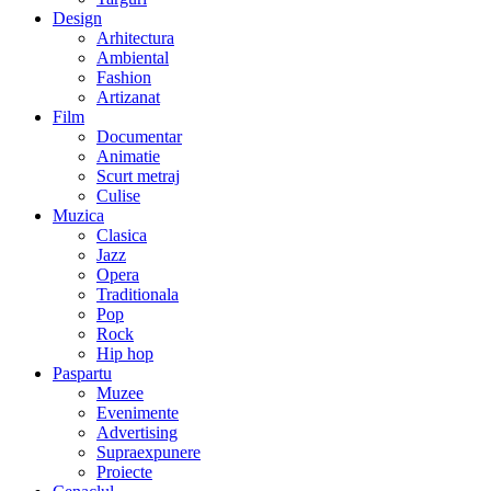
Design
Arhitectura
Ambiental
Fashion
Artizanat
Film
Documentar
Animatie
Scurt metraj
Culise
Muzica
Clasica
Jazz
Opera
Traditionala
Pop
Rock
Hip hop
Paspartu
Muzee
Evenimente
Advertising
Supraexpunere
Proiecte