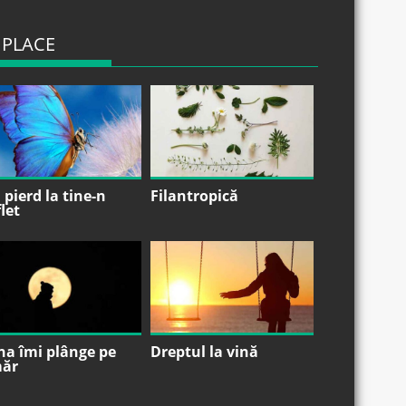
 PLACE
pierd la tine-n
Filantropică
let
na îmi plânge pe
Dreptul la vină
ăr