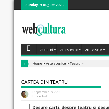
Skip
Sunday, 9 August 2026
to
content
Atitudini
Arte scenice
Arte vizuale
»
Home
>
Arte scenice
>
Teatru
>
CARTEA DIN TEATRU
September 29 2011
Sorin Tudor
Despre cărți, despre teatru și desp