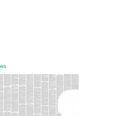
aici
).