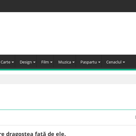
Carte
Design
Film
Muzica
Paspartu
Cenaclul
re dragostea față de ele.