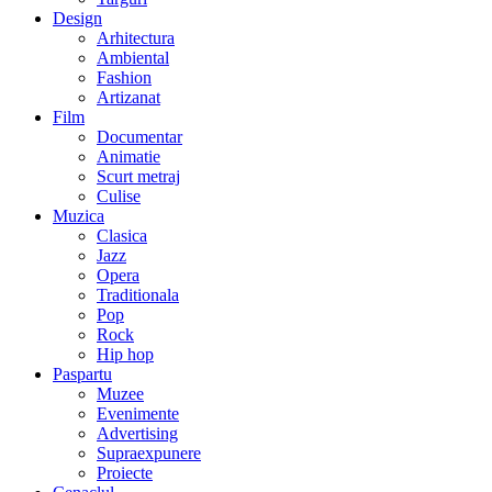
Design
Arhitectura
Ambiental
Fashion
Artizanat
Film
Documentar
Animatie
Scurt metraj
Culise
Muzica
Clasica
Jazz
Opera
Traditionala
Pop
Rock
Hip hop
Paspartu
Muzee
Evenimente
Advertising
Supraexpunere
Proiecte