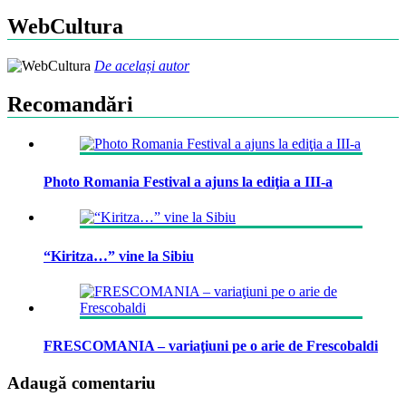
WebCultura
De același autor
Recomandări
Photo Romania Festival a ajuns la ediţia a III-a
“Kiritza…” vine la Sibiu
FRESCOMANIA – variaţiuni pe o arie de Frescobaldi
Adaugă comentariu