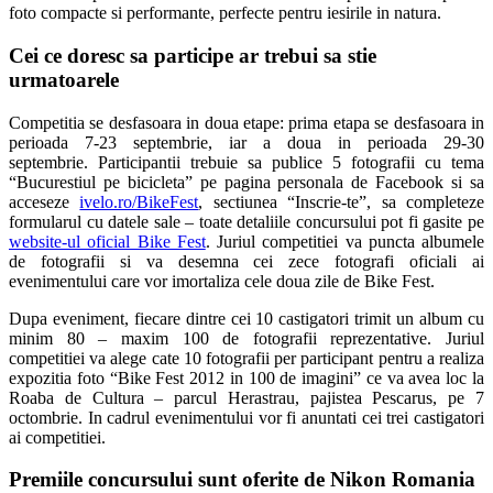
foto compacte si performante, perfecte pentru iesirile in natura.
Cei ce doresc sa participe ar trebui sa stie
urmatoarele
Competitia se desfasoara in doua etape: prima etapa se desfasoara in
perioada 7-23 septembrie, iar a doua in perioada 29-30
septembrie. Participantii trebuie sa publice 5 fotografii cu tema
“Bucurestiul pe bicicleta” pe pagina personala de Facebook si sa
acceseze
ivelo.ro/BikeFest
, sectiunea “Inscrie-te”, sa completeze
formularul cu datele sale – toate detaliile concursului pot fi gasite pe
website-ul oficial Bike Fest
. Juriul competitiei va puncta albumele
de fotografii si va desemna cei zece fotografi oficiali ai
evenimentului care vor imortaliza cele doua zile de Bike Fest.
Dupa eveniment, fiecare dintre cei 10 castigatori trimit un album cu
minim 80 – maxim 100 de fotografii reprezentative. Juriul
competitiei va alege cate 10 fotografii per participant pentru a realiza
expozitia foto “Bike Fest 2012 in 100 de imagini” ce va avea loc la
Roaba de Cultura – parcul Herastrau, pajistea Pescarus, pe 7
octombrie. In cadrul evenimentului vor fi anuntati cei trei castigatori
ai competitiei.
Premiile concursului sunt oferite de Nikon Romania