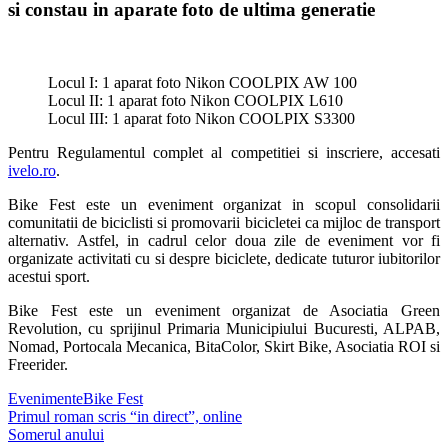
si constau in aparate foto de ultima generatie
Locul I: 1 aparat foto Nikon COOLPIX AW 100
Locul II: 1 aparat foto Nikon COOLPIX L610
Locul III: 1 aparat foto Nikon COOLPIX S3300
Pentru Regulamentul complet al competitiei si inscriere, accesati
ivelo.ro
.
Bike Fest este un eveniment organizat in scopul consolidarii
comunitatii de biciclisti si promovarii bicicletei ca mijloc de transport
alternativ. Astfel, in cadrul celor doua zile de eveniment vor fi
organizate activitati cu si despre biciclete, dedicate tuturor iubitorilor
acestui sport.
Bike Fest este un eveniment organizat de Asociatia Green
Revolution, cu sprijinul Primaria Municipiului Bucuresti, ALPAB,
Nomad, Portocala Mecanica, BitaColor, Skirt Bike, Asociatia ROI si
Freerider.
Evenimente
Bike Fest
Post
Primul roman scris “in direct”, online
Somerul anului
navigation