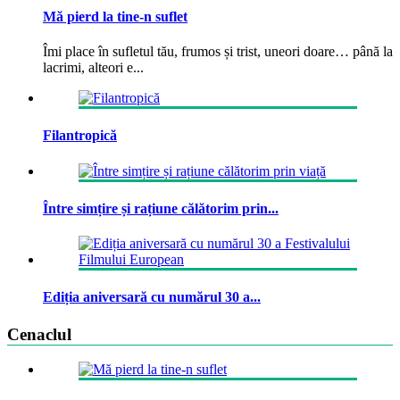
Mă pierd la tine-n suflet
Îmi place în sufletul tău, frumos și trist, uneori doare… până la
lacrimi, alteori e...
Filantropică
Între simțire și rațiune călătorim prin...
Ediția aniversară cu numărul 30 a...
Cenaclul