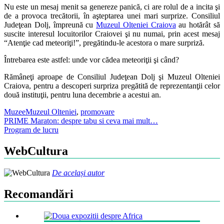
Nu este un mesaj menit sa genereze panică, ci are rolul de a incita şi
de a provoca trecătorii, în aşteptarea unei mari surprize. Consiliul
Judeţean Dolj, împreună cu
Muzeul Olteniei Craiova
au hotărât să
suscite interesul locuitorilor Craiovei şi nu numai, prin acest mesaj
“Atenţie cad meteoriţi!”, pregătindu-le acestora o mare surpriză.
Întrebarea este astfel: unde vor cădea meteoriţii şi când?
Rămâneţi aproape de Consiliul Judeţean Dolj şi Muzeul Olteniei
Craiova, pentru a descoperi surpriza pregătită de reprezentanţii celor
două instituţii, pentru luna decembrie a acestui an.
Muzee
Muzeul Olteniei
,
promovare
Post
PRIME Maraton: despre tabu si ceva mai mult…
Program de lucru
navigation
WebCultura
De același autor
Recomandări