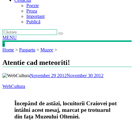
Cenaclul
Poezie
Proza
Important
Publică
MENU
»
Home
>
Paspartu
>
Muzee
>
Atentie cad meteoriti!
November 29 2012
November 30 2012
WebCultura
Începând de astăzi, locuitorii Craiovei pot
întâlni acest mesaj, marcat pe trotuarul
din faţa Muzeului Olteniei.