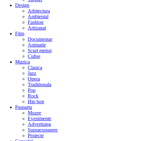
Design
Arhitectura
Ambiental
Fashion
Artizanat
Film
Documentar
Animatie
Scurt metraj
Culise
Muzica
Clasica
Jazz
Opera
Traditionala
Pop
Rock
Hip hop
Paspartu
Muzee
Evenimente
Advertising
Supraexpunere
Proiecte