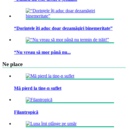
“Dorințele îți aduc doar dezamăgiri binemeritate”
“Nu vreau să mor până nu...
Ne place
Mă pierd la tine-n suflet
Filantropică