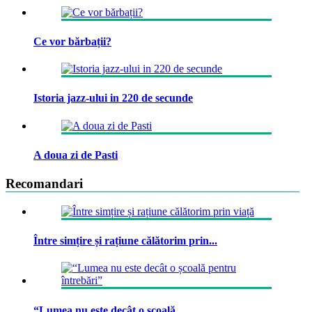
Ce vor bărbații?
Istoria jazz-ului in 220 de secunde
A doua zi de Pasti
Recomandari
Între simțire și rațiune călătorim prin...
“Lumea nu este decât o școală...