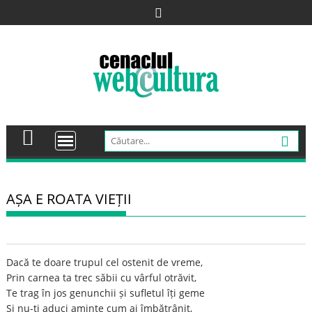
Skip
to
content
AȘA E ROATA VIEȚII
Dacă te doare trupul cel ostenit de vreme,
Prin carnea ta trec săbii cu vârful otrăvit,
Te trag în jos genunchii și sufletul îți geme
Și nu-ți aduci aminte cum ai îmbătrânit,