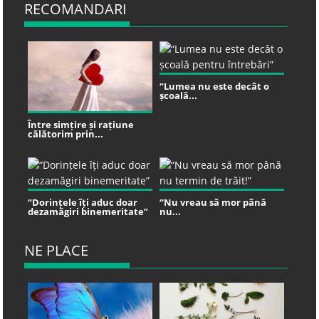
RECOMANDARI
“Lumea nu este decât o
școală...
Între simțire și rațiune
călătorim prin...
“Dorințele îți aduc doar
“Nu vreau să mor până
dezamăgiri binemeritate”
nu...
NE PLACE