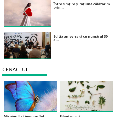
Între simțire și rațiune călătorim
prin...
Ediția aniversară cu numărul 30
a...
CENACLUL
Mă pierd la tine-n suflet
Filantropică