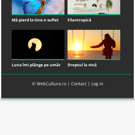
Mă pierd la tine-n suflet
Filantropică
Luna îmi plânge pe umăr
Dreptul la vină
© WebCultura.ro |
Contact
|
Log in