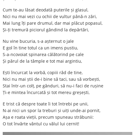
Cum te-au lăsat deodată puterile și glasul,
Nici nu mai vezi cu ochii de vultur până-n zări,
Mai lung îți pare drumul, dar mai plăcut popasul,
Și-ți tremură piciorul gândind la depărtări,
Nu vine bucuria, s-a așternut o jale
E gol în tine totul ca un imens pustiu,
S-a-ncovoiat spinarea călătorind pe cale
Și părul de la tâmple e tot mai argintiu,
Ești încurcat la vorbă, copiii râd de tine,
Nici nu mai știi de-i bine să taci, sau să vorbești,
Stai într-un colț, pe gânduri, să nu-i faci de rușine
Ți-e mintea încurcată și tot mereu greșești,
E trist că despre toate îi tot întrebi pe unii,
N-ai nici un spor la treburi și uiți unde-ai pornit,
Așa e roata vieții, precum spuneau străbunii:
O tot învârte vântul cu vălul lui cernit!