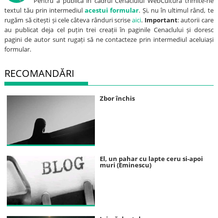
Pentru a publica în cadrul Cenaclului WebCultura trimite-ne
textul tău prin intermediul
acestui formular
. Și, nu în ultimul rând, te
rugăm să citești și cele câteva rânduri scrise
aici
.
Important
: autorii care
au publicat deja cel puțin trei creații în paginile Cenaclului și doresc
pagini de autor sunt rugați să ne contacteze prin intermediul aceluiași
formular.
RECOMANDĂRI
Zbor închis
El, un pahar cu lapte ceru si-apoi
muri (Eminescu)