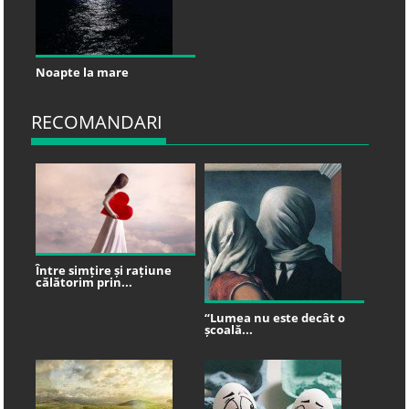
Noapte la mare
RECOMANDARI
Între simțire și rațiune
călătorim prin...
“Lumea nu este decât o
școală...