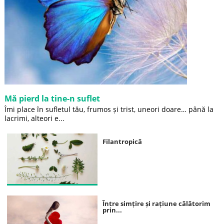
Mă pierd la tine-n suflet
Îmi place în sufletul tău, frumos și trist, uneori doare… până la
lacrimi, alteori e...
Filantropică
Între simțire și rațiune călătorim
prin...