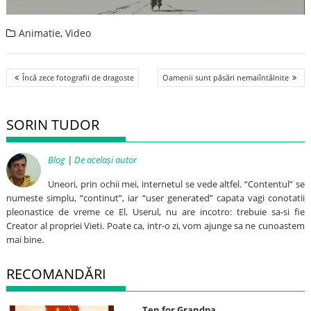
Animatie
,
Video
Post
Încă zece fotografii de dragoste
Oamenii sunt păsări nemaiîntâlnite
navigation
SORIN TUDOR
Blog
|
De același autor
Uneori, prin ochii mei, internetul se vede altfel. “Contentul” se
numeste simplu, “continut”, iar “user generated” capata vagi conotatii
pleonastice de vreme ce El, Userul, nu are incotro: trebuie sa-si fie
Creator al propriei Vieti. Poate ca, intr-o zi, vom ajunge sa ne cunoastem
mai bine.
RECOMANDĂRI
Ten for Grandpa