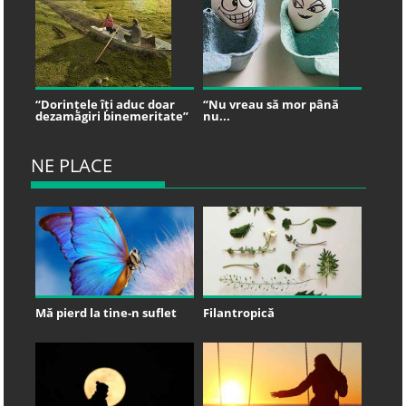
“Dorințele îți aduc doar
“Nu vreau să mor până
dezamăgiri binemeritate”
nu...
NE PLACE
Mă pierd la tine-n suflet
Filantropică