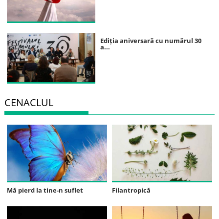
Ediția aniversară cu numărul 30
a...
CENACLUL
Mă pierd la tine-n suflet
Filantropică