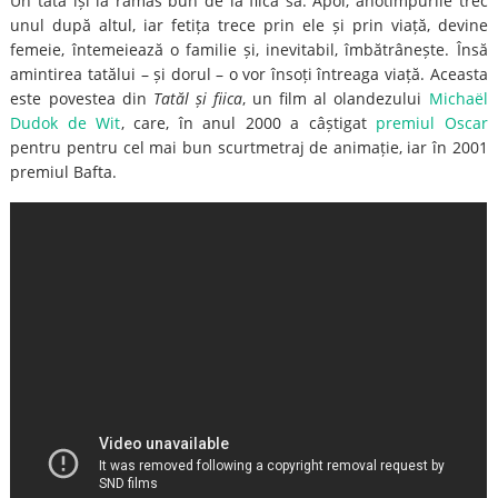
Un tată își ia rămas bun de la fiica sa. Apoi, anotimpurile trec
unul după altul, iar fetița trece prin ele și prin viață, devine
femeie, întemeiează o familie și, inevitabil, îmbătrânește. Însă
amintirea tatălui – și dorul – o vor însoți întreaga viață. Aceasta
este povestea din
Tatăl și fiica
, un film al olandezului
Michaël
Dudok de Wit
, care, în anul 2000 a câștigat
premiul Oscar
pentru pentru cel mai bun scurtmetraj de animație, iar în 2001
premiul Bafta.