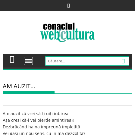
Skip
to
content
AM AUZIT…
Am auzit că vrei să-ți uiți iubirea
Așa crezi că-i vei pierde amintirea?!
Dezbrăcând haina împreună împletită
Vei găsi un nou sens, cu inima dezgolită?