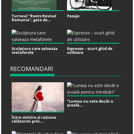
Turneul “Roots Revival
Pasaje
Romania”, gata de...
Sculptura care salveaza
Espresso – scurt ghid de
metaforele
utilizare
RECOMANDARI
“Lumea nu este decât o
școală...
Între simțire și rațiune
călătorim prin...