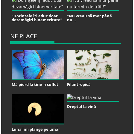
“Dorințele îți aduc doar
“Nu vreau să mor până
dezamăgiri binemeritate”
nu...
NE PLACE
Mă pierd la tine-n suflet
Filantropică
Dreptul la vină
Luna îmi plânge pe umăr