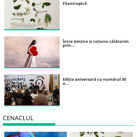
Filantropică
Între simțire și rațiune călătorim
prin...
Ediția aniversară cu numărul 30
a...
CENACLUL