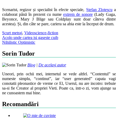
Scenarist, regizor și specialist în efecte speciale,
Ștefan Zlotescu
a
colaborat până în prezent cu nume
extrem de sonore
(Lady Gaga,
Beyonce, Mary J Blige sau Coldplay sunt doar câteva dintre
acestea). Și, din câte se pare, cariera sa abia este la început de drum.
Scurt metraj
,
Video
science-fiction
Post
Acolo unde cartea isi gaseste cuib
Nihilistic Optimistic
navigation
Sorin Tudor
Blog
|
De același autor
Uneori, prin ochii mei, internetul se vede altfel. “Contentul” se
numeste simplu, “continut”, iar “user generated” capata vagi
conotatii pleonastice de vreme ce El, Userul, nu are incotro: trebuie
sa-si fie Creator al propriei Vieti. Poate ca, intr-o zi, vom ajunge sa
ne cunoastem mai bine.
Recomandări