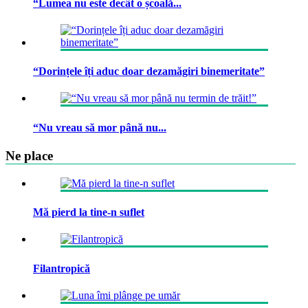
“Lumea nu este decât o școală...
“Dorințele îți aduc doar dezamăgiri binemeritate”
“Nu vreau să mor până nu...
Ne place
Mă pierd la tine-n suflet
Filantropică