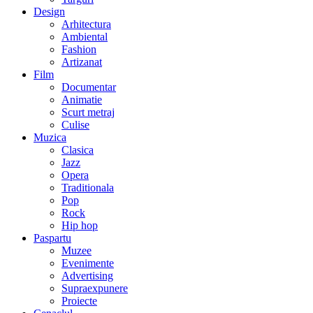
Design
Arhitectura
Ambiental
Fashion
Artizanat
Film
Documentar
Animatie
Scurt metraj
Culise
Muzica
Clasica
Jazz
Opera
Traditionala
Pop
Rock
Hip hop
Paspartu
Muzee
Evenimente
Advertising
Supraexpunere
Proiecte