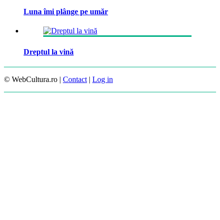
Luna îmi plânge pe umăr
Dreptul la vină
© WebCultura.ro |
Contact
|
Log in