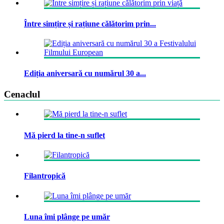
Între simțire și rațiune călătorim prin...
Ediția aniversară cu numărul 30 a...
Cenaclul
Mă pierd la tine-n suflet
Filantropică
Luna îmi plânge pe umăr