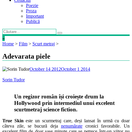
Cenaclul
Poezie
Proza
Important
Publică
»
Home
>
Film
>
Scurt metraj
>
Adevarata piele
October 14 2012
October 1 2014
Sorin Tudor
Un regizor român își croiește drum la
Hollywood prin intermediul unui excelent
scurtmetraj science fiction.
True Skin
este un scurmetraj care, deși lansat în urmă cu doar
câteva zile, se bucură deja
nenumărate
cronici favorabile. Un
excelent film de doar șase minute care se petrece într-un viitor nu