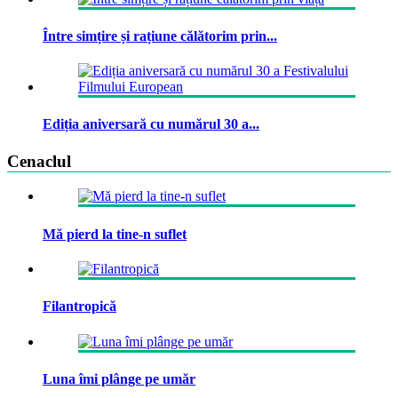
Între simțire și rațiune călătorim prin...
Ediția aniversară cu numărul 30 a...
Cenaclul
Mă pierd la tine-n suflet
Filantropică
Luna îmi plânge pe umăr