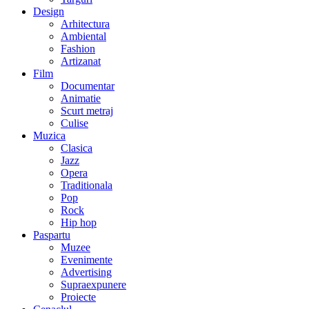
Design
Arhitectura
Ambiental
Fashion
Artizanat
Film
Documentar
Animatie
Scurt metraj
Culise
Muzica
Clasica
Jazz
Opera
Traditionala
Pop
Rock
Hip hop
Paspartu
Muzee
Evenimente
Advertising
Supraexpunere
Proiecte