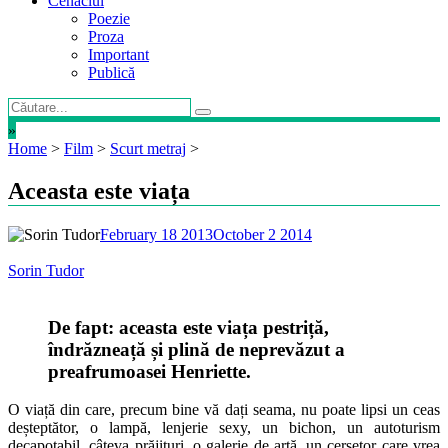
Cenaclul
Poezie
Proza
Important
Publică
»
Home
>
Film
>
Scurt metraj
>
Aceasta este viața
February 18 2013
October 2 2014
Sorin Tudor
De fapt: aceasta este viața pestriță,
îndrăzneață și plină de neprevăzut a
preafrumoasei Henriette.
O viață din care, precum bine vă dați seama, nu poate lipsi un ceas
deșteptător, o lampă, lenjerie sexy, un bichon, un autoturism
decapotabil, câteva prăjituri, o galerie de artă, un cerșetor care vrea