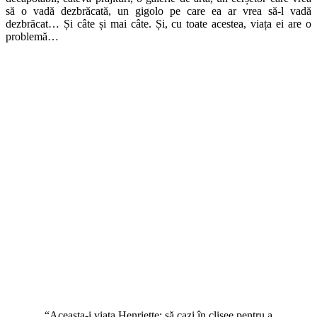
să o vadă dezbrăcată, un gigolo pe care ea ar vrea să-l vadă
dezbrăcat… Și câte și mai câte. Și, cu toate acestea, viața ei are o
problemă…
“Aceasta-i viața Henriette: să cazi în clișee pentru a