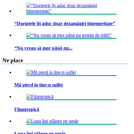
“Dorințele îți aduc doar dezamăgiri binemeritate”
“Nu vreau să mor până nu...
Ne place
Mă pierd la tine-n suflet
Filantropică
Luna îmi plânge pe umăr