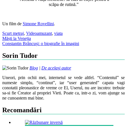
scăpa de rutină.”
Un film de
Simone Rovellini
.
Scurt metraj
,
Video
amuzant
,
viata
Post
Măști la Veneția
Constantin Brâncuși: o biografie în imagini
navigation
Sorin Tudor
Blog
|
De același autor
Uneori, prin ochii mei, internetul se vede altfel. “Contentul” se
numeste simplu, “continut”, iar “user generated” capata vagi
conotatii pleonastice de vreme ce El, Userul, nu are incotro: trebuie
sa-si fie Creator al propriei Vieti. Poate ca, intr-o zi, vom ajunge sa
ne cunoastem mai bine.
Recomandări