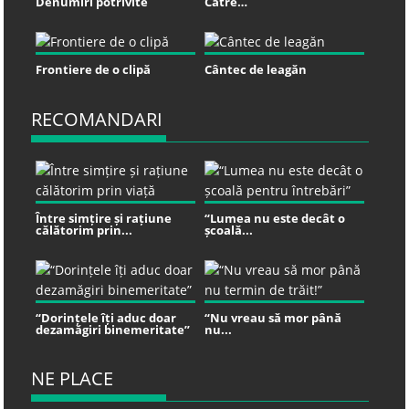
Denumiri potrivite
Către…
Frontiere de o clipă
Cântec de leagăn
RECOMANDARI
Între simțire și rațiune
“Lumea nu este decât o
călătorim prin...
școală...
“Dorințele îți aduc doar
“Nu vreau să mor până
dezamăgiri binemeritate”
nu...
NE PLACE