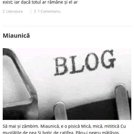
exist; iar dacă totul ar rămâne și el ar
Literatura
1 Comentariu
Miaunică
Să mai și zâmbim. Miaunică, e o pisică Mică, mică, mititică Cu
mustățile de nea Și botic de catifea. Păru-i negru mătăsos,