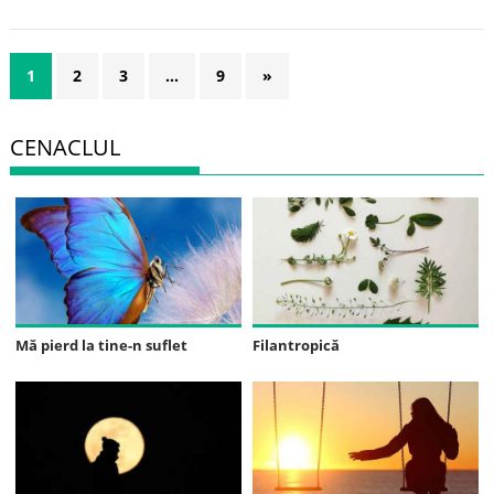
1
2
3
…
9
»
CENACLUL
Mă pierd la tine-n suflet
Filantropică