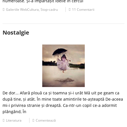
numeroase. Și-a împărtășit ideile în cercul
Galeriile WebCultura
,
Stop-cadru
11 Comentarii
Nostalgie
De dor... Afară plouă ca și toamna și-i urât Mă uit pe geam ca
după tine, și atât. În mine toate amintirile te-așteaptă De-aceea
mi-i privirea stranie și dreaptă. Ca-ntr-un copil ce-a adormit
plângând, În
Literatura
Comentează